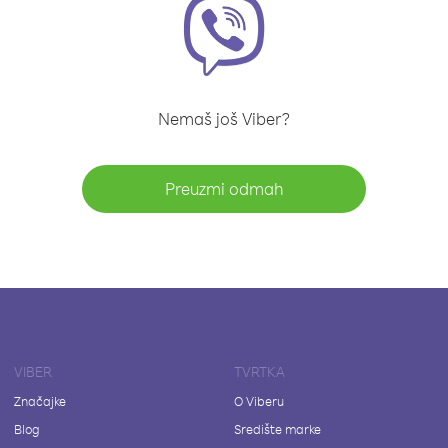
Nemaš još Viber?
Preuzmi odmah
VIBER
TVRTKA
Značajke
O Viberu
Blog
Središte marke