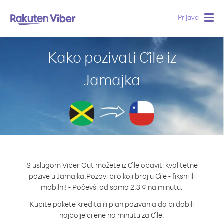
Prijava
Togg
navig
Kako pozivati Čile iz
Jamajka
S uslugom Viber Out možete iz Čile obaviti kvalitetne
pozive u Jamajka.
Pozovi bilo koji broj u Čile - fiksni ili
mobilni! - Počevši od samo 2.3 ¢ na minutu.
Kupite pakete kredita ili plan pozivanja da bi dobili
najbolje cijene na minutu za Čile.