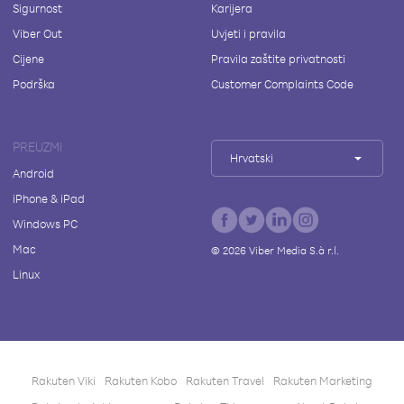
Sigurnost
Karijera
Viber Out
Uvjeti i pravila
Cijene
Pravila zaštite privatnosti
Podrška
Customer Complaints Code
PREUZMI
Hrvatski
Android
iPhone & iPad
Windows PC
Mac
©
2026
Viber Media S.à r.l.
Linux
Rakuten Viki
Rakuten Kobo
Rakuten Travel
Rakuten Marketing