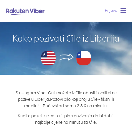
Prijava
Togg
navig
Kako pozivati Čile iz Liberija
S uslugom Viber Out možete iz Čile obaviti kvalitetne
pozive u Liberija.
Pozovi bilo koji broj u Čile - fiksni ili
mobilni! - Počevši od samo 2.3 ¢ na minutu.
Kupite pakete kredita ili plan pozivanja da bi dobili
najbolje cijene na minutu za Čile.