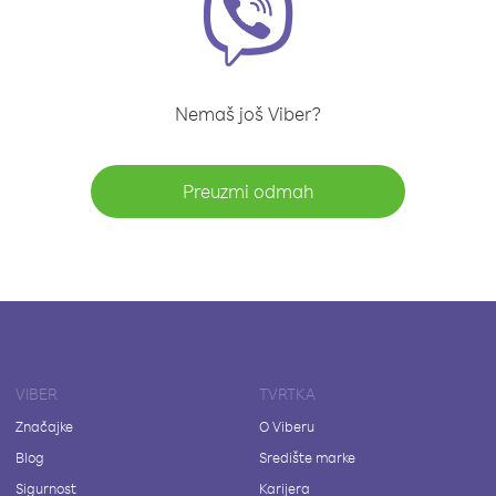
Nemaš još Viber?
Preuzmi odmah
VIBER
TVRTKA
Značajke
O Viberu
Blog
Središte marke
Sigurnost
Karijera