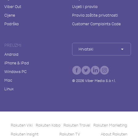
Viber Out
Uvjeti i pravila
Cijene
Pravila zaštite privatnosti
Podrška
Customer Complaints Code
PREUZMI
Hrvatski
Android
iPhone & iPad
Windows PC
Mac
©
2026
Viber Media S.à r.l.
Linux
Rakuten Viki
Rakuten Kobo
Rakuten Travel
Rakuten Marketing
Rakuten Insight
Rakuten TV
About Rakuten