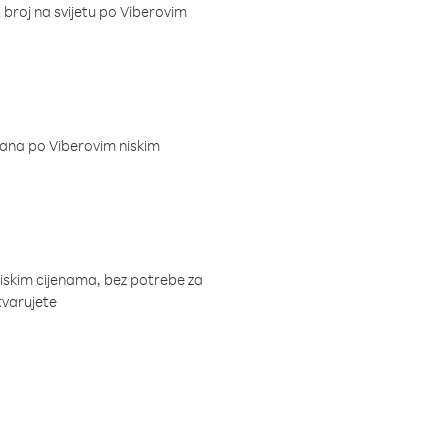
i broj na svijetu po Viberovim
dana po Viberovim niskim
niskim cijenama, bez potrebe za
tvarujete