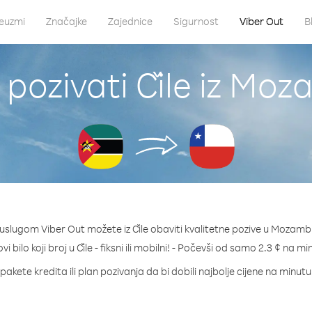
euzmi
Značajke
Zajednice
Sigurnost
Viber Out
B
pozivati Čile iz Moz
 uslugom Viber Out možete iz Čile obaviti kvalitetne pozive u Mozambi
vi bilo koji broj u Čile - fiksni ili mobilni! - Počevši od samo 2.3 ¢ na mi
pakete kredita ili plan pozivanja da bi dobili najbolje cijene na minutu 