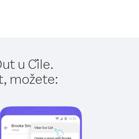
t u Čile.
t, možete: