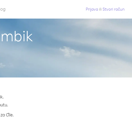
log
Prijava
ili
Stvori račun
ambik
k.
nutu.
za Čile.