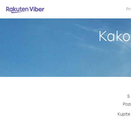
Pr
Kako 
S
Pozo
Kupite 