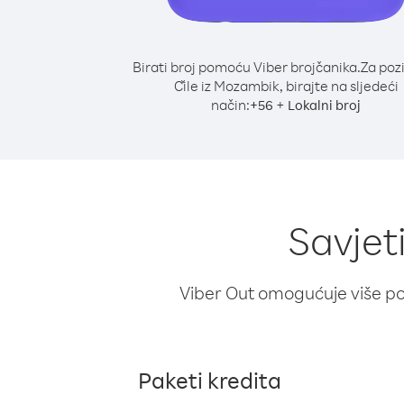
Birati broj pomoću Viber brojčanika.
Za poz
Čile iz Mozambik, birajte na sljedeći
način:
+
+
56
Lokalni broj
Savjet
Viber Out omogućuje više poz
Paketi kredita