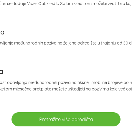
ačun se dodaje Viber Out kredit. Sa tim kreditom možete zvati bilo koj
ja
ljanje međunarodnih poziva na željeno odredište u trajanju od 30 
a
nost obavljanja međunarodnih poziva na fiksne i mobilne brojeve po 
paketom mjesečne pretplate možete uštedjeti na pozivima koje već os
Pretražite više odredišta