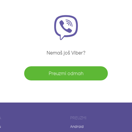
Nemaš još Viber?
Preuzmi odmah
A
PREUZMI
u
Android