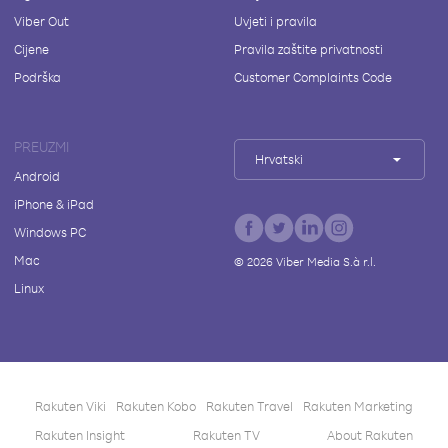
Viber Out
Uvjeti i pravila
Cijene
Pravila zaštite privatnosti
Podrška
Customer Complaints Code
PREUZMI
Hrvatski
Android
iPhone & iPad
Windows PC
Mac
©
2026
Viber Media S.à r.l.
Linux
Rakuten Viki
Rakuten Kobo
Rakuten Travel
Rakuten Marketing
Rakuten Insight
Rakuten TV
About Rakuten