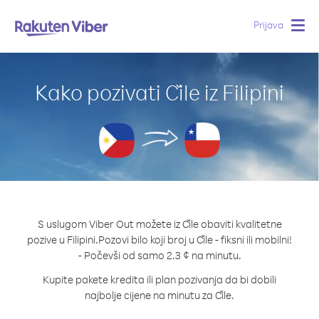
Prijava
Togg
navig
Kako pozivati Čile iz Filipini
S uslugom Viber Out možete iz Čile obaviti kvalitetne
pozive u Filipini.
Pozovi bilo koji broj u Čile - fiksni ili mobilni!
- Počevši od samo 2.3 ¢ na minutu.
Kupite pakete kredita ili plan pozivanja da bi dobili
najbolje cijene na minutu za Čile.