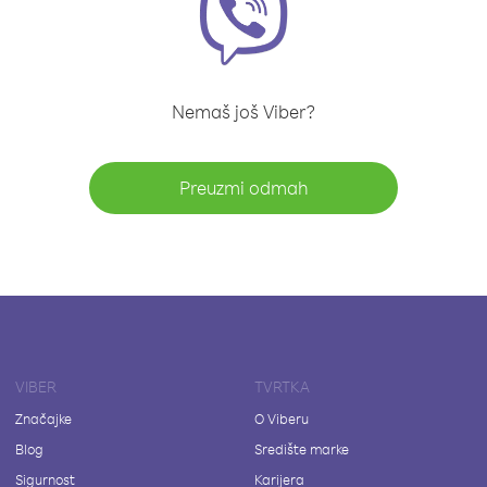
Nemaš još Viber?
Preuzmi odmah
VIBER
TVRTKA
Značajke
O Viberu
Blog
Središte marke
Sigurnost
Karijera