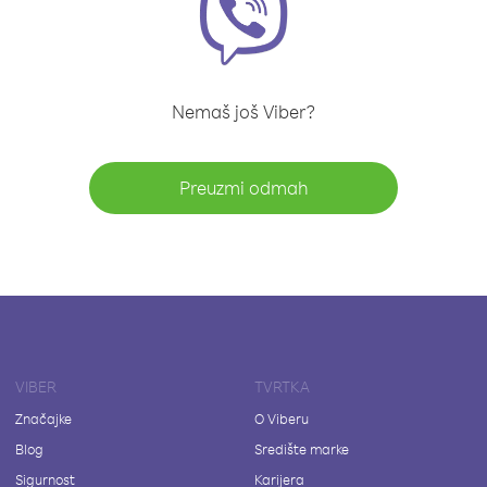
Nemaš još Viber?
Preuzmi odmah
VIBER
TVRTKA
Značajke
O Viberu
Blog
Središte marke
Sigurnost
Karijera