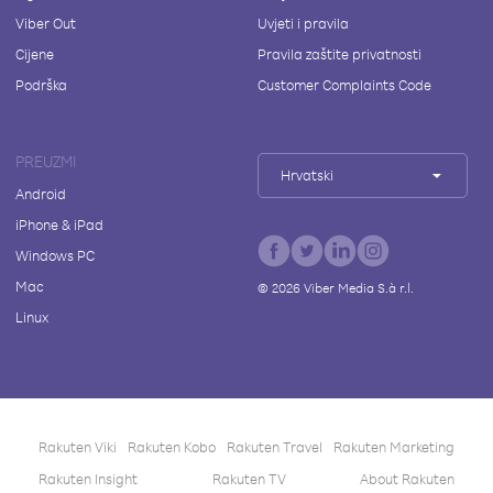
Viber Out
Uvjeti i pravila
Cijene
Pravila zaštite privatnosti
Podrška
Customer Complaints Code
PREUZMI
Hrvatski
Android
iPhone & iPad
Windows PC
Mac
©
2026
Viber Media S.à r.l.
Linux
Rakuten Viki
Rakuten Kobo
Rakuten Travel
Rakuten Marketing
Rakuten Insight
Rakuten TV
About Rakuten