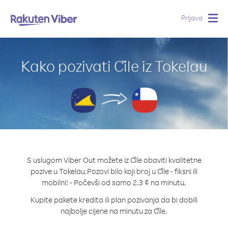
Prijava
Togg
navig
Kako pozivati Čile iz Tokelau
S uslugom Viber Out možete iz Čile obaviti kvalitetne
pozive u Tokelau.
Pozovi bilo koji broj u Čile - fiksni ili
mobilni! - Počevši od samo 2.3 ¢ na minutu.
Kupite pakete kredita ili plan pozivanja da bi dobili
najbolje cijene na minutu za Čile.