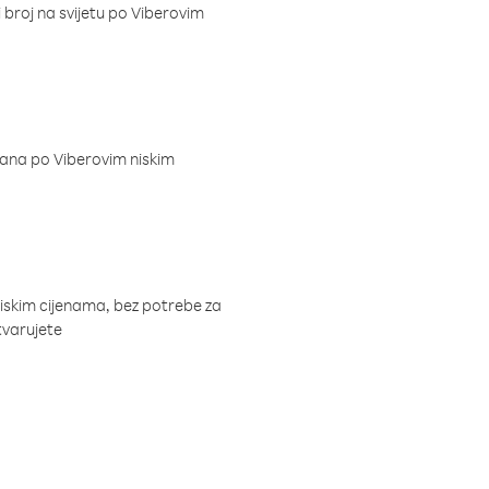
i broj na svijetu po Viberovim
dana po Viberovim niskim
niskim cijenama, bez potrebe za
tvarujete