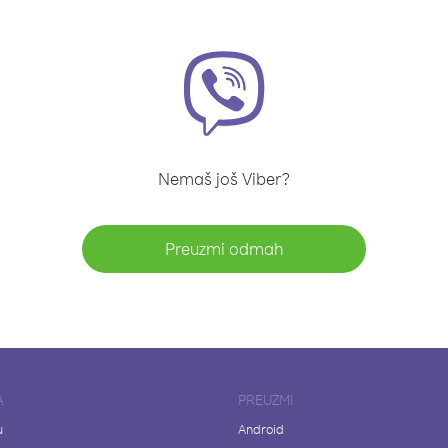
Nemaš još Viber?
Preuzmi odmah
A
PREUZMI
u
Android