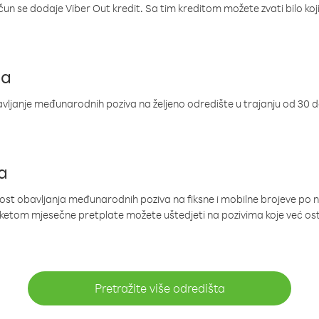
ačun se dodaje Viber Out kredit. Sa tim kreditom možete zvati bilo koj
ja
ljanje međunarodnih poziva na željeno odredište u trajanju od 30 
a
nost obavljanja međunarodnih poziva na fiksne i mobilne brojeve po 
paketom mjesečne pretplate možete uštedjeti na pozivima koje već os
Pretražite više odredišta