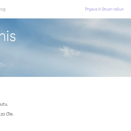
log
Prijava
ili
Stvori račun
nis
nutu.
za Čile.