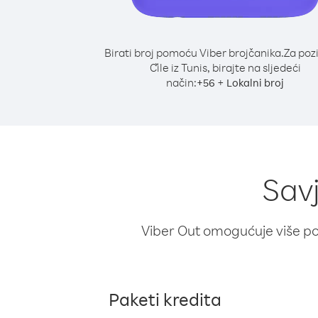
Birati broj pomoću Viber brojčanika.
Za poz
Čile iz Tunis, birajte na sljedeći
način:
+
+
56
Lokalni broj
Savj
Viber Out omogućuje više poz
Paketi kredita