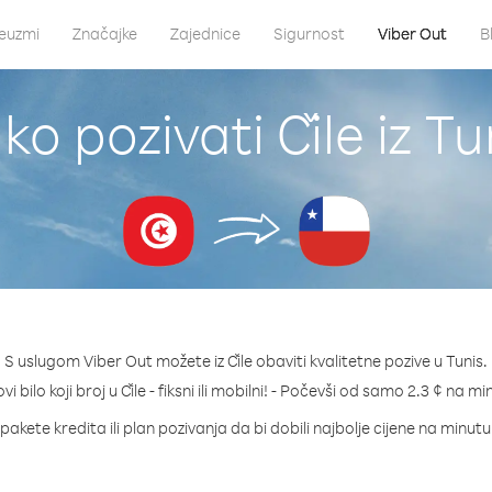
euzmi
Značajke
Zajednice
Sigurnost
Viber Out
B
ko pozivati Čile iz Tu
S uslugom Viber Out možete iz Čile obaviti kvalitetne pozive u Tunis.
vi bilo koji broj u Čile - fiksni ili mobilni! - Počevši od samo 2.3 ¢ na mi
pakete kredita ili plan pozivanja da bi dobili najbolje cijene na minutu 