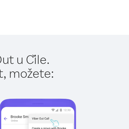
t u Čile.
t, možete: