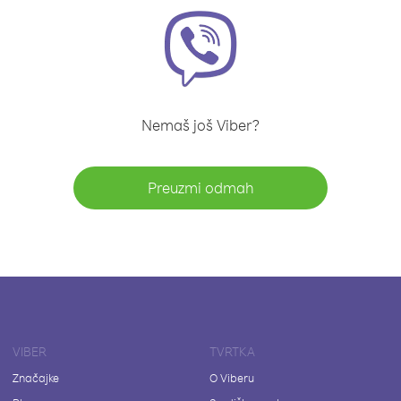
Nemaš još Viber?
Preuzmi odmah
VIBER
TVRTKA
Značajke
O Viberu