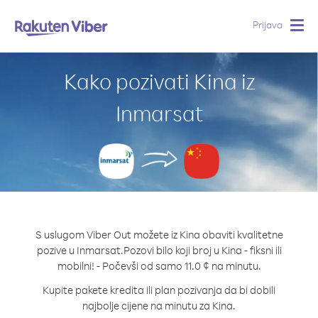
Prijava
Togg
navig
Kako pozivati Kina iz
Inmarsat
S uslugom Viber Out možete iz Kina obaviti kvalitetne
pozive u Inmarsat.
Pozovi bilo koji broj u Kina - fiksni ili
mobilni! - Počevši od samo 11.0 ¢ na minutu.
Kupite pakete kredita ili plan pozivanja da bi dobili
najbolje cijene na minutu za Kina.