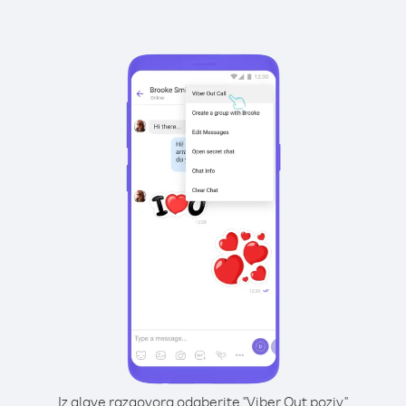
Iz glave razgovora odaberite "Viber Out poziv"