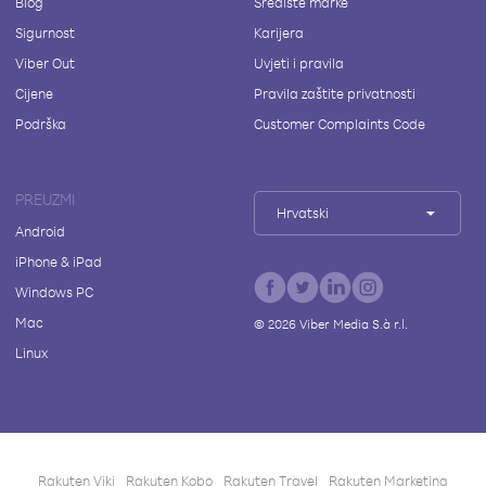
Blog
Središte marke
Sigurnost
Karijera
Viber Out
Uvjeti i pravila
Cijene
Pravila zaštite privatnosti
Podrška
Customer Complaints Code
PREUZMI
Hrvatski
Android
iPhone & iPad
Windows PC
Mac
©
2026
Viber Media S.à r.l.
Linux
Rakuten Viki
Rakuten Kobo
Rakuten Travel
Rakuten Marketing