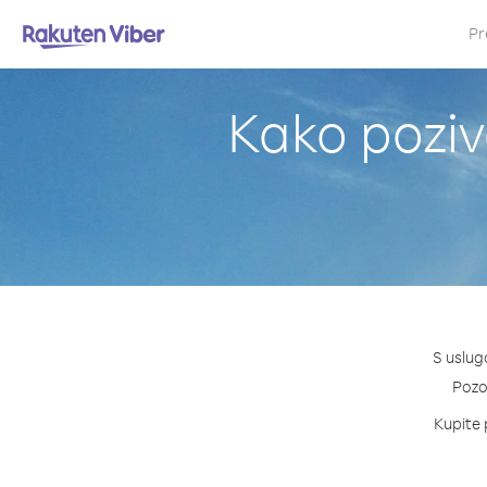
Pr
Kako poziv
S uslug
Pozov
Kupite 