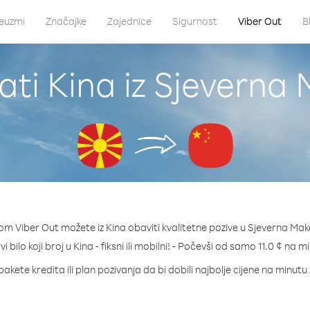
euzmi
Značajke
Zajednice
Sigurnost
Viber Out
B
ati Kina iz Sjeverna
om Viber Out možete iz Kina obaviti kvalitetne pozive u Sjeverna Mak
i bilo koji broj u Kina - fiksni ili mobilni! - Počevši od samo 11.0 ¢ na m
pakete kredita ili plan pozivanja da bi dobili najbolje cijene na minutu 