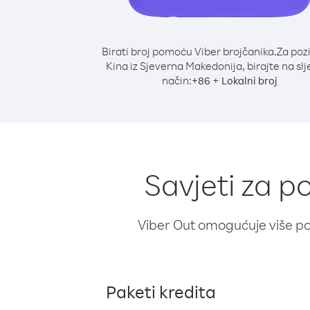
Birati broj pomoću Viber brojčanika.
Za poz
Kina iz Sjeverna Makedonija, birajte na slj
način:
+
+
86
Lokalni broj
Savjeti za p
Viber Out omogućuje više poz
Paketi kredita