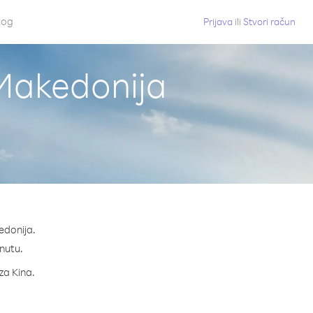
log
Prijava
ili
Stvori račun
 Makedonija
edonija.
inutu.
za Kina.