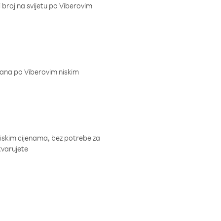
i broj na svijetu po Viberovim
dana po Viberovim niskim
niskim cijenama, bez potrebe za
tvarujete