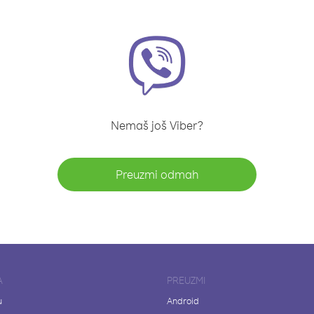
Nemaš još Viber?
Preuzmi odmah
A
PREUZMI
u
Android