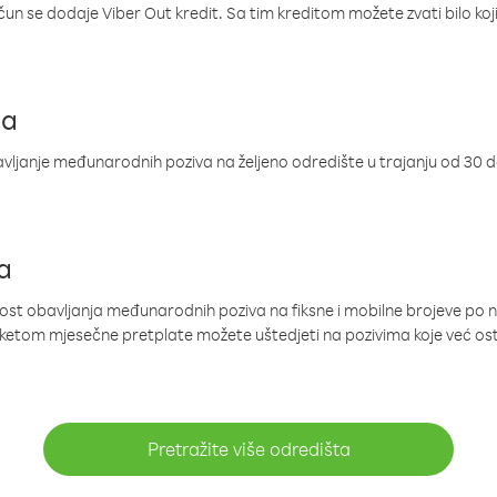
ačun se dodaje Viber Out kredit. Sa tim kreditom možete zvati bilo koj
ja
ljanje međunarodnih poziva na željeno odredište u trajanju od 30 
a
nost obavljanja međunarodnih poziva na fiksne i mobilne brojeve po 
paketom mjesečne pretplate možete uštedjeti na pozivima koje već os
Pretražite više odredišta