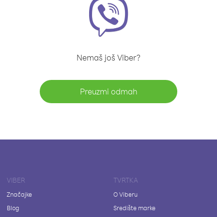
Nemaš još Viber?
Preuzmi odmah
VIBER
TVRTKA
Značajke
O Viberu
Blog
Središte marke