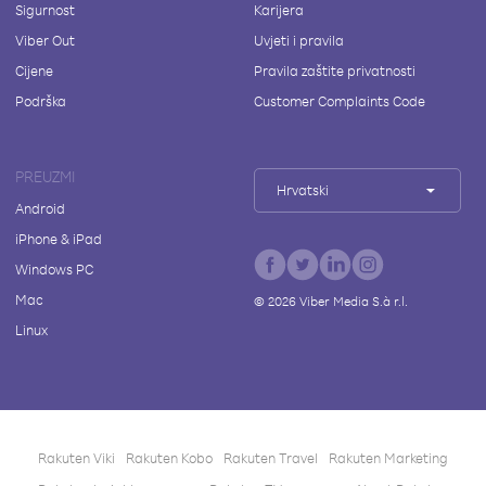
Sigurnost
Karijera
Viber Out
Uvjeti i pravila
Cijene
Pravila zaštite privatnosti
Podrška
Customer Complaints Code
PREUZMI
Hrvatski
Android
iPhone & iPad
Windows PC
Mac
©
2026
Viber Media S.à r.l.
Linux
Rakuten Viki
Rakuten Kobo
Rakuten Travel
Rakuten Marketing