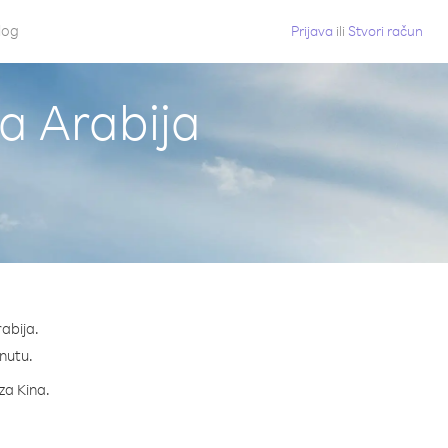
log
Prijava
ili
Stvori račun
ka Arabija
rabija.
inutu.
za Kina.