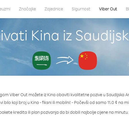
euzmi
Značajke
Zajednice
Sigurnost
Viber Out
B
vati Kina iz Saudijs
gom Viber Out možete iz Kina obaviti kvalitetne pozive u Saudijska A
i bilo koji broj u Kina - fiksni ili mobilni! - Počevši od samo 11.0 ¢ na m
pakete kredita ili plan pozivanja da bi dobili najbolje cijene na minutu 