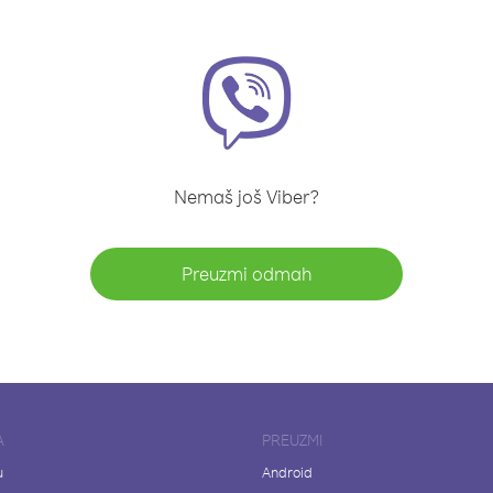
Nemaš još Viber?
Preuzmi odmah
A
PREUZMI
u
Android