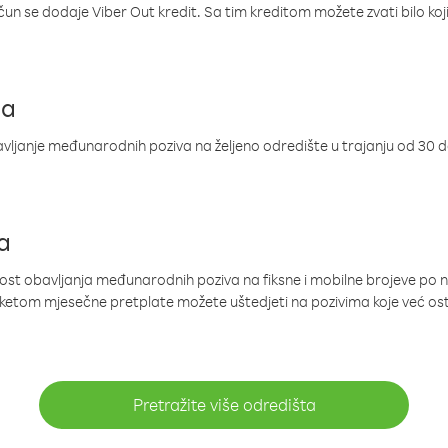
ačun se dodaje Viber Out kredit. Sa tim kreditom možete zvati bilo koj
ja
ljanje međunarodnih poziva na željeno odredište u trajanju od 30 
a
nost obavljanja međunarodnih poziva na fiksne i mobilne brojeve po 
paketom mjesečne pretplate možete uštedjeti na pozivima koje već os
Pretražite više odredišta