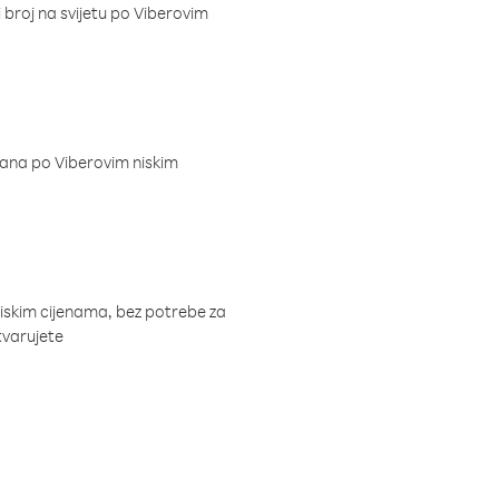
i broj na svijetu po Viberovim
dana po Viberovim niskim
niskim cijenama, bez potrebe za
tvarujete