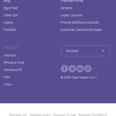
Blog
Središte marke
Sigurnost
Karijera
Viber Out
Uvjeti i pravila
Cijene
Pravila zaštite privatnosti
Podrška
Customer Complaints Code
PREUZMI
Hrvatski
Android
iPhone & iPad
Windows PC
Mac
©
2026
Viber Media S.à r.l.
Linux
Rakuten Viki
Rakuten Kobo
Rakuten Travel
Rakuten Marketing