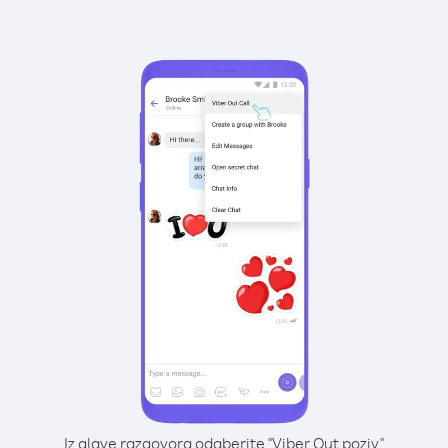
Iz glave razgovora odaberite "Viber Out poziv"