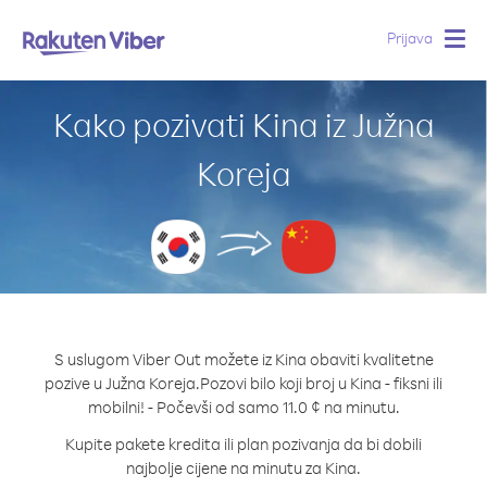
Prijava
Togg
navig
Kako pozivati Kina iz Južna
Koreja
S uslugom Viber Out možete iz Kina obaviti kvalitetne
pozive u Južna Koreja.
Pozovi bilo koji broj u Kina - fiksni ili
mobilni! - Počevši od samo 11.0 ¢ na minutu.
Kupite pakete kredita ili plan pozivanja da bi dobili
najbolje cijene na minutu za Kina.