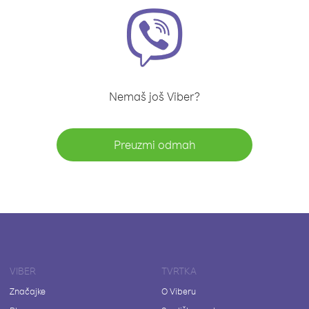
Nemaš još Viber?
Preuzmi odmah
VIBER
TVRTKA
Značajke
O Viberu