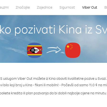
euzmi
Značajke
Zajednice
Sigurnost
Viber Out
B
ko pozivati Kina iz Sv
S uslugom Viber Out možete iz Kina obaviti kvalitetne pozive u Svazi.
i bilo koji broj u Kina - fiksni ili mobilni! - Počevši od samo 11.0 ¢ na m
pakete kredita ili plan pozivanja da bi dobili najbolje cijene na minutu 