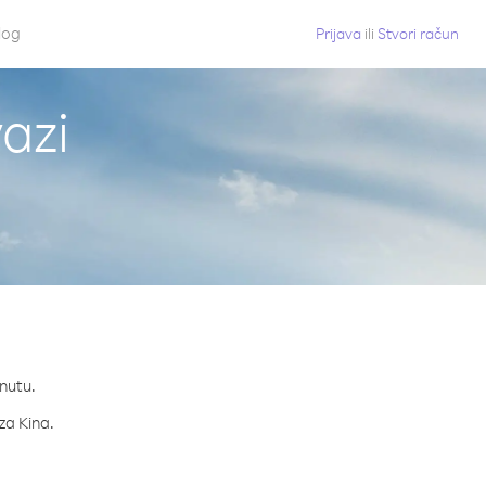
log
Prijava
ili
Stvori račun
azi
inutu.
za Kina.