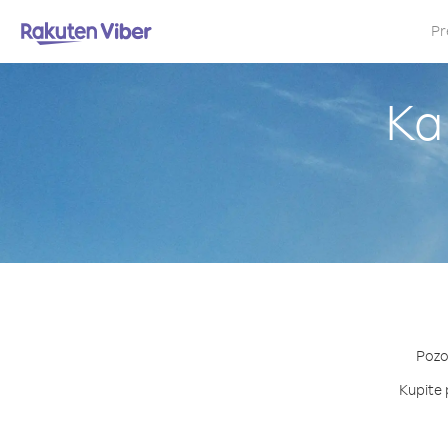
Pr
Ka
Pozov
Kupite 