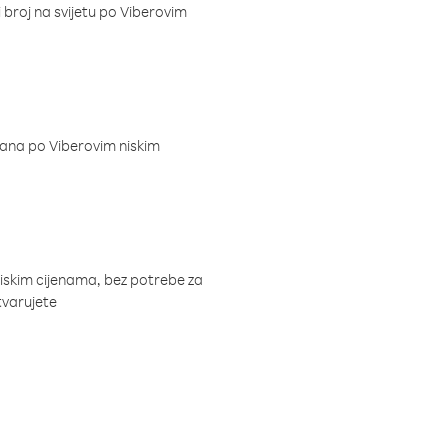
i broj na svijetu po Viberovim
dana po Viberovim niskim
niskim cijenama, bez potrebe za
tvarujete