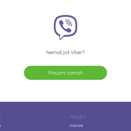
Nemaš još Viber?
Preuzmi odmah
A
PREUZMI
u
Android