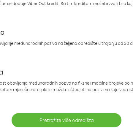
ačun se dodaje Viber Out kredit. Sa tim kreditom možete zvati bilo koj
ja
ljanje međunarodnih poziva na željeno odredište u trajanju od 30 
a
nost obavljanja međunarodnih poziva na fiksne i mobilne brojeve po 
paketom mjesečne pretplate možete uštedjeti na pozivima koje već os
Pretražite više odredišta