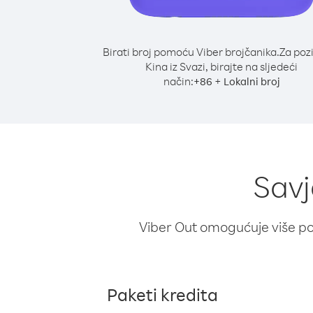
Birati broj pomoću Viber brojčanika.
Za poz
Kina iz Svazi, birajte na sljedeći
način:
+
+
86
Lokalni broj
Savj
Viber Out omogućuje više poz
Paketi kredita