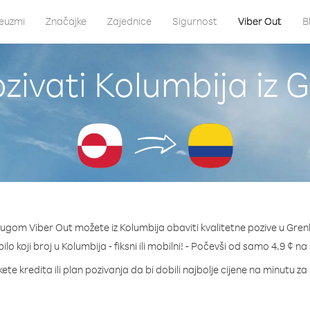
euzmi
Značajke
Zajednice
Sigurnost
Viber Out
B
zivati Kolumbija iz 
lugom Viber Out možete iz Kolumbija obaviti kvalitetne pozive u Gren
ilo koji broj u Kolumbija - fiksni ili mobilni! - Počevši od samo 4.9 ¢ n
ete kredita ili plan pozivanja da bi dobili najbolje cijene na minutu za