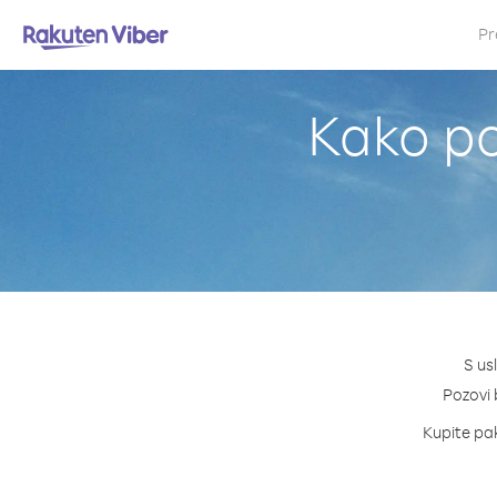
Pr
Kako po
S us
Pozovi b
Kupite pak