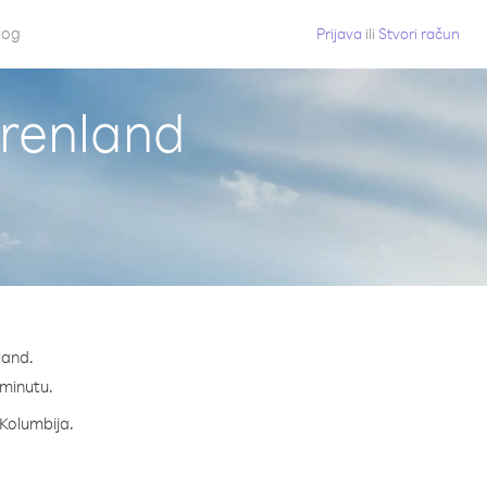
log
Prijava
ili
Stvori račun
Grenland
land.
a minutu.
 Kolumbija.