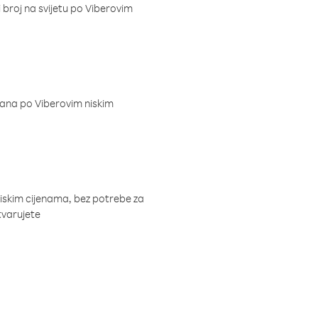
i broj na svijetu po Viberovim
dana po Viberovim niskim
niskim cijenama, bez potrebe za
tvarujete