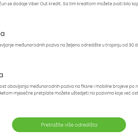
ačun se dodaje Viber Out kredit. Sa tim kreditom možete zvati bilo koj
ja
ljanje međunarodnih poziva na željeno odredište u trajanju od 30 
a
nost obavljanja međunarodnih poziva na fiksne i mobilne brojeve po 
paketom mjesečne pretplate možete uštedjeti na pozivima koje već os
Pretražite više odredišta