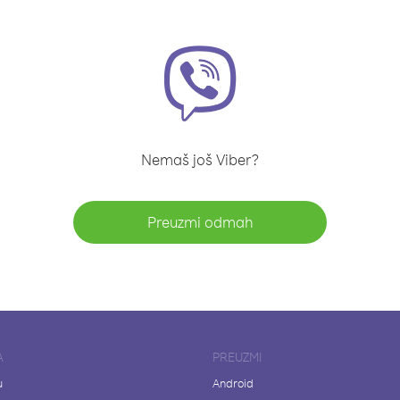
Nemaš još Viber?
Preuzmi odmah
A
PREUZMI
u
Android