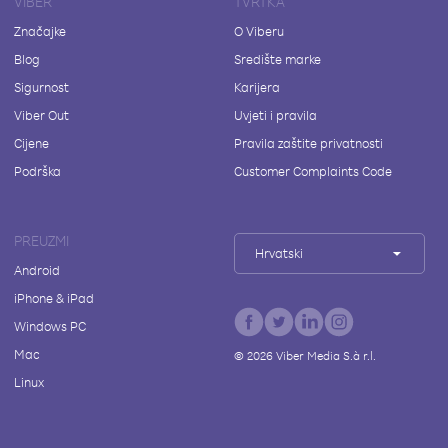
VIBER
TVRTKA
Značajke
O Viberu
Blog
Središte marke
Sigurnost
Karijera
Viber Out
Uvjeti i pravila
Cijene
Pravila zaštite privatnosti
Podrška
Customer Complaints Code
PREUZMI
Hrvatski
Android
iPhone & iPad
Windows PC
Mac
©
2026
Viber Media S.à r.l.
Linux