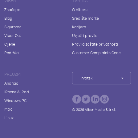
VIBER
TVRTKA
Značajke
O Viberu
Blog
Središte marke
Sigurnost
Karijera
Viber Out
Uvjeti i pravila
Cijene
Pravila zaštite privatnosti
Podrška
Customer Complaints Code
PREUZMI
Hrvatski
Android
iPhone & iPad
Windows PC
Mac
©
2026
Viber Media S.à r.l.
Linux