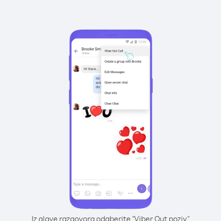
Iz glave razgovora odaberite "Viber Out poziv"