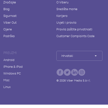
Značajke
O Viberu
Blog
Središte marke
Sigurnost
Karijera
Viber Out
Uvjeti i pravila
Cijene
Pravila zaštite privatnosti
Podrška
Customer Complaints Code
PREUZMI
Hrvatski
Android
iPhone & iPad
Windows PC
Mac
©
2026
Viber Media S.à r.l.
Linux