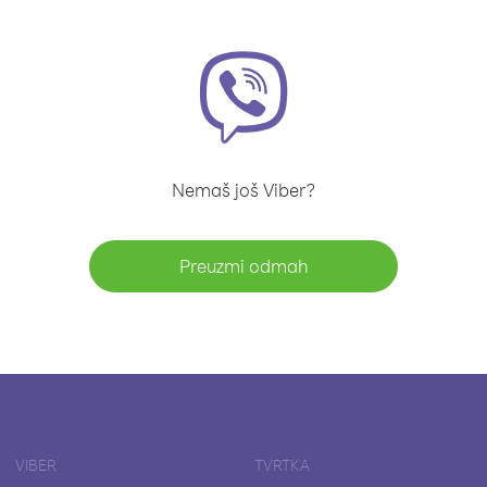
Nemaš još Viber?
Preuzmi odmah
VIBER
TVRTKA