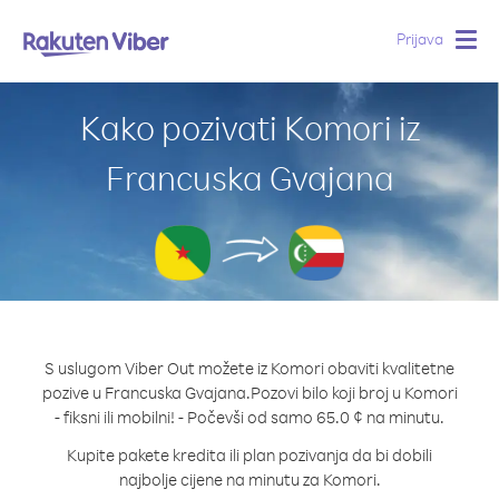
Prijava
Togg
navig
Kako pozivati Komori iz
Francuska Gvajana
S uslugom Viber Out možete iz Komori obaviti kvalitetne
pozive u Francuska Gvajana.
Pozovi bilo koji broj u Komori
- fiksni ili mobilni! - Počevši od samo 65.0 ¢ na minutu.
Kupite pakete kredita ili plan pozivanja da bi dobili
najbolje cijene na minutu za Komori.