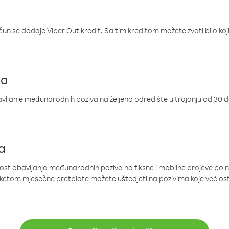
ačun se dodaje Viber Out kredit. Sa tim kreditom možete zvati bilo koj
ja
ljanje međunarodnih poziva na željeno odredište u trajanju od 30 
a
nost obavljanja međunarodnih poziva na fiksne i mobilne brojeve po 
paketom mjesečne pretplate možete uštedjeti na pozivima koje već os