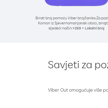
Birati broj pomoću Viber brojčanika.
Za poz
Komori iz Sjevernomarijanski otoci, biraj
sljedeći način:
+
+
269
Lokalni broj
Savjeti za p
Viber Out omogućuje više poz