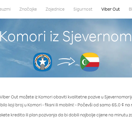
euzmi
Značajke
Zajednice
Sigurnost
Viber Out
B
 Komori iz Sjevernoma
iber Out možete iz Komori obaviti kvalitetne pozive u Sjevernomarij
bilo koji broj u Komori - fiksni ili mobilni! - Počevši od samo 65.0 ¢ na
kete kredita ili plan pozivanja da bi dobili najbolje cijene na minutu 