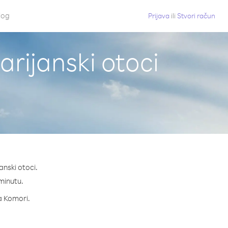
log
Prijava
ili
Stvori račun
rijanski otoci
anski otoci.
 minutu.
za Komori.