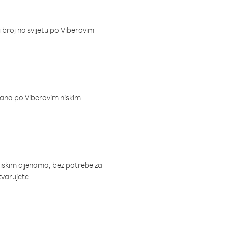
i broj na svijetu po Viberovim
dana po Viberovim niskim
niskim cijenama, bez potrebe za
tvarujete