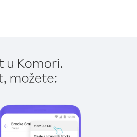
t u Komori.
t, možete: