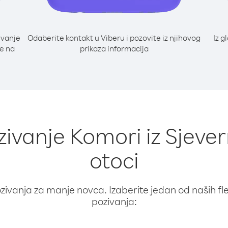
ivanje
Odaberite kontakt u Viberu i pozovite iz njihovog
Iz g
te na
prikaza informacija
ozivanje Komori iz Sjeve
otoci
ivanja za manje novca. Izaberite jedan od naših fleks
pozivanja: