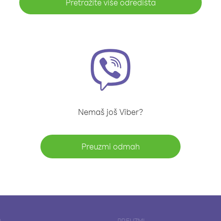
Pretražite više odredišta
Nemaš još Viber?
Preuzmi odmah
A
PREUZMI