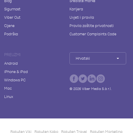
Blog
Središte marke
Sigurnost
Karijera
Viber Out
Uvjeti i pravila
Cijene
Pravila zaštite privatnosti
Podrška
Customer Complaints Code
PREUZMI
Hrvatski
Android
iPhone & iPad
Windows PC
Mac
©
2026
Viber Media S.à r.l.
Linux
Rakuten Viki
Rakuten Kobo
Rakuten Travel
Rakuten Marketing