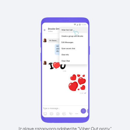
Iz glave razgovora odaberite "Viber Out poziv"