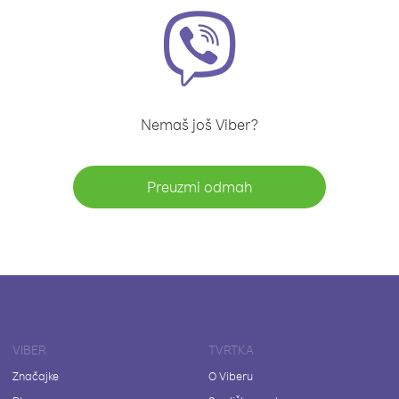
Nemaš još Viber?
Preuzmi odmah
VIBER
TVRTKA
Značajke
O Viberu