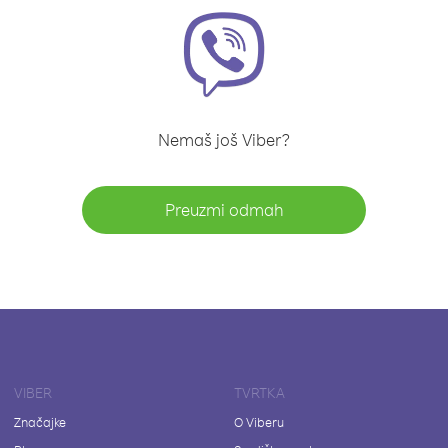
Nemaš još Viber?
Preuzmi odmah
VIBER
TVRTKA
Značajke
O Viberu