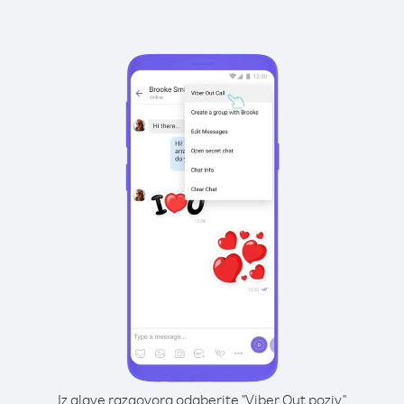
Iz glave razgovora odaberite "Viber Out poziv"