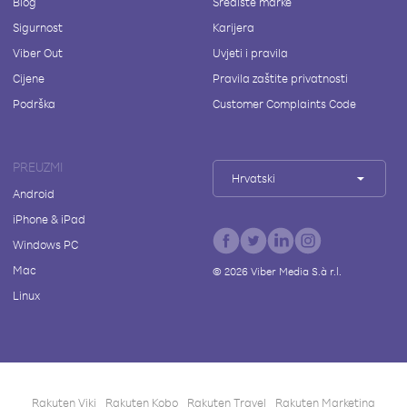
Blog
Središte marke
Sigurnost
Karijera
Viber Out
Uvjeti i pravila
Cijene
Pravila zaštite privatnosti
Podrška
Customer Complaints Code
PREUZMI
Hrvatski
Android
iPhone & iPad
Windows PC
Mac
©
2026
Viber Media S.à r.l.
Linux
Rakuten Viki
Rakuten Kobo
Rakuten Travel
Rakuten Marketing