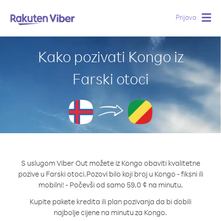
Prijava
Togg
navig
Kako pozivati Kongo iz
Farski otoci
S uslugom Viber Out možete iz Kongo obaviti kvalitetne
pozive u Farski otoci.
Pozovi bilo koji broj u Kongo - fiksni ili
mobilni! - Počevši od samo 59.0 ¢ na minutu.
Kupite pakete kredita ili plan pozivanja da bi dobili
najbolje cijene na minutu za Kongo.