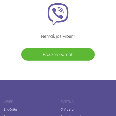
Nemaš još Viber?
Preuzmi odmah
VIBER
TVRTKA
Značajke
O Viberu