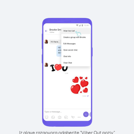
Iz glave razgovora odaberite "Viber Out poziv"