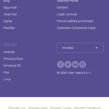
Blog
Središte marke
Sigurnost
Karijera
Viber Out
Uvjeti i pravila
Cijene
Pravila zaštite privatnosti
Podrška
Customer Complaints Code
PREUZMI
Hrvatski
Android
iPhone & iPad
Windows PC
Mac
©
2026
Viber Media S.à r.l.
Linux
Rakuten Viki
Rakuten Kobo
Rakuten Travel
Rakuten Marketing