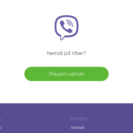
Nemaš još Viber?
Preuzmi odmah
A
PREUZMI
u
Android