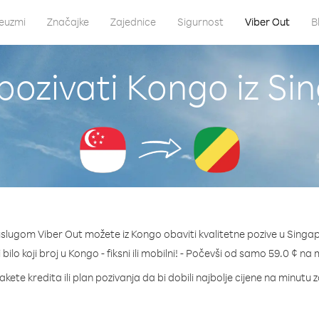
euzmi
Značajke
Zajednice
Sigurnost
Viber Out
B
pozivati Kongo iz Si
uslugom Viber Out možete iz Kongo obaviti kvalitetne pozive u Singap
 bilo koji broj u Kongo - fiksni ili mobilni! - Počevši od samo 59.0 ¢ na 
akete kredita ili plan pozivanja da bi dobili najbolje cijene na minutu 