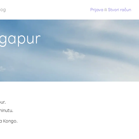
log
Prijava
ili
Stvori račun
ngapur
ur.
minutu.
za Kongo.