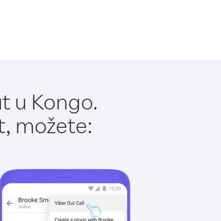
t u Kongo.
t, možete: