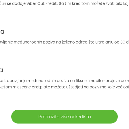
ačun se dodaje Viber Out kredit. Sa tim kreditom možete zvati bilo koj
ja
ljanje međunarodnih poziva na željeno odredište u trajanju od 30 
a
nost obavljanja međunarodnih poziva na fiksne i mobilne brojeve po 
paketom mjesečne pretplate možete uštedjeti na pozivima koje već os
Pretražite više odredišta