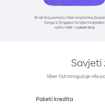
Birati broj pomoću Viber brojčanika.
Za poz
Kongo iz Singapur, birajte na sljedeći
način:
+
+
242
Lokalni broj
Savjeti
Viber Out omogućuje više poz
Paketi kredita