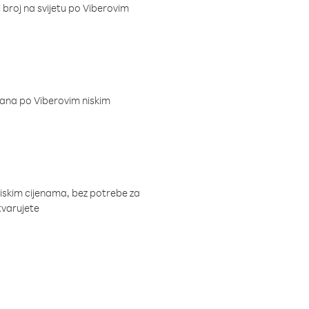
i broj na svijetu po Viberovim
dana po Viberovim niskim
niskim cijenama, bez potrebe za
tvarujete