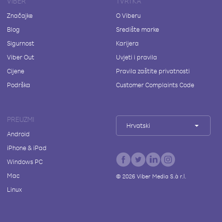
VIBER
TVRTKA
Značajke
O Viberu
Blog
Središte marke
Sigurnost
Karijera
Viber Out
Uvjeti i pravila
Cijene
Pravila zaštite privatnosti
Podrška
Customer Complaints Code
PREUZMI
Hrvatski
Android
iPhone & iPad
Windows PC
Mac
©
2026
Viber Media S.à r.l.
Linux