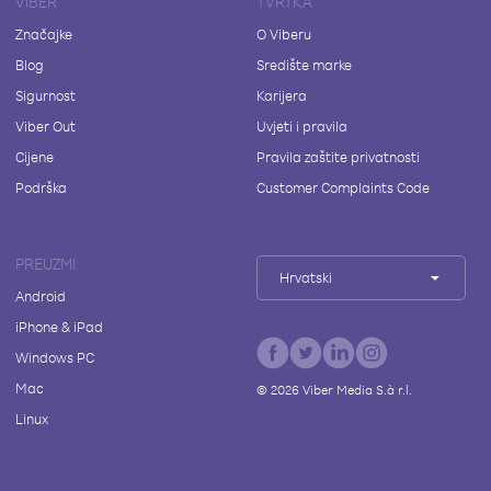
VIBER
TVRTKA
Značajke
O Viberu
Blog
Središte marke
Sigurnost
Karijera
Viber Out
Uvjeti i pravila
Cijene
Pravila zaštite privatnosti
Podrška
Customer Complaints Code
PREUZMI
Hrvatski
Android
iPhone & iPad
Windows PC
Mac
©
2026
Viber Media S.à r.l.
Linux