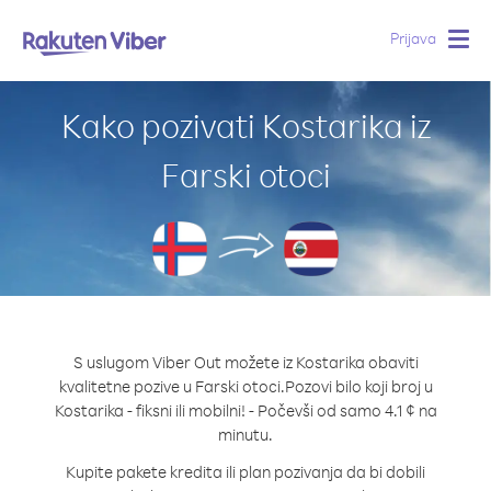
Prijava
Togg
navig
Kako pozivati Kostarika iz
Farski otoci
S uslugom Viber Out možete iz Kostarika obaviti
kvalitetne pozive u Farski otoci.
Pozovi bilo koji broj u
Kostarika - fiksni ili mobilni! - Počevši od samo 4.1 ¢ na
minutu.
Kupite pakete kredita ili plan pozivanja da bi dobili