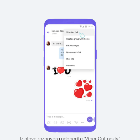
Iz glave razgovora odaberite "Viber Out poziv"