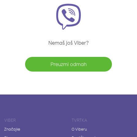
Nemaš još Viber?
Preuzmi odmah
VIBER
TVRTKA
Značajke
O Viberu