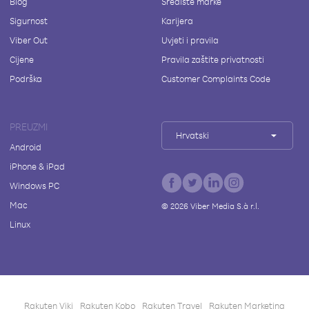
Blog
Središte marke
Sigurnost
Karijera
Viber Out
Uvjeti i pravila
Cijene
Pravila zaštite privatnosti
Podrška
Customer Complaints Code
PREUZMI
Hrvatski
Android
iPhone & iPad
Windows PC
Mac
©
2026
Viber Media S.à r.l.
Linux
Rakuten Viki
Rakuten Kobo
Rakuten Travel
Rakuten Marketing