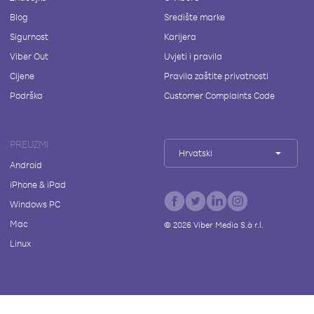
Blog
Središte marke
Sigurnost
Karijera
Viber Out
Uvjeti i pravila
Cijene
Pravila zaštite privatnosti
Podrška
Customer Complaints Code
PREUZMI
Hrvatski
Android
iPhone & iPad
Windows PC
Mac
©
2026
Viber Media S.à r.l.
Linux