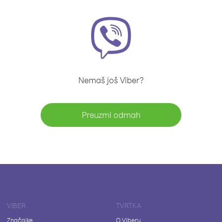
Nemaš još Viber?
Preuzmi odmah
VIBER
TVRTKA
Značajke
O Viberu