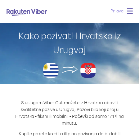
Prijava
Togg
navig
Kako pozivati Hrvatska iz
Urugvaj
S uslugom Viber Out možete iz Hrvatska obaviti
kvalitetne pozive u Urugvaj.
Pozovi bilo koji broj u
Hrvatska - fiksni ili mobilni! - Počevši od samo 17.1 ¢ na
minutu.
Kupite pakete kredita ili plan pozivanja da bi dobili