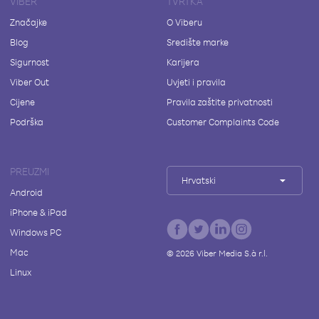
VIBER
TVRTKA
Značajke
O Viberu
Blog
Središte marke
Sigurnost
Karijera
Viber Out
Uvjeti i pravila
Cijene
Pravila zaštite privatnosti
Podrška
Customer Complaints Code
PREUZMI
Hrvatski
Android
iPhone & iPad
Windows PC
Mac
©
2026
Viber Media S.à r.l.
Linux