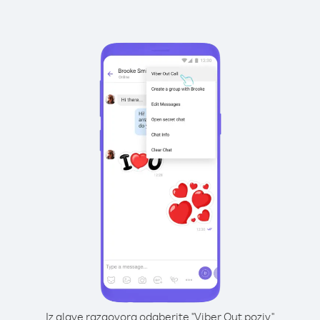
Iz glave razgovora odaberite "Viber Out poziv"