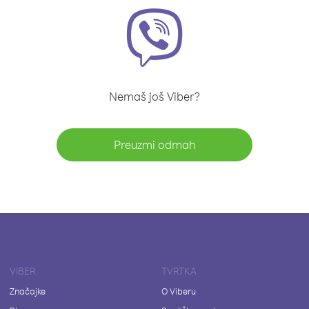
Nemaš još Viber?
Preuzmi odmah
VIBER
TVRTKA
Značajke
O Viberu