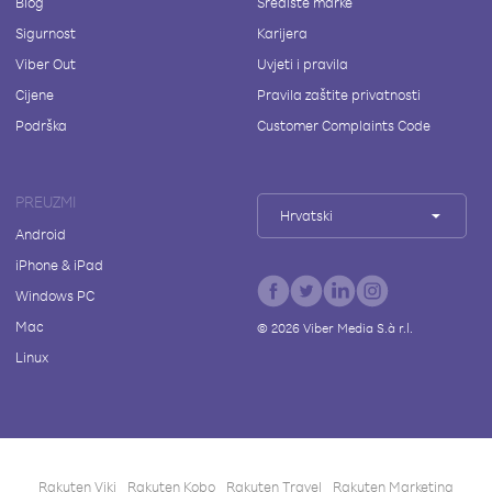
Blog
Središte marke
Sigurnost
Karijera
Viber Out
Uvjeti i pravila
Cijene
Pravila zaštite privatnosti
Podrška
Customer Complaints Code
PREUZMI
Hrvatski
Android
iPhone & iPad
Windows PC
Mac
©
2026
Viber Media S.à r.l.
Linux
Rakuten Viki
Rakuten Kobo
Rakuten Travel
Rakuten Marketing