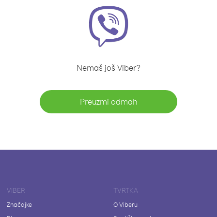
Nemaš još Viber?
Preuzmi odmah
VIBER
TVRTKA
Značajke
O Viberu