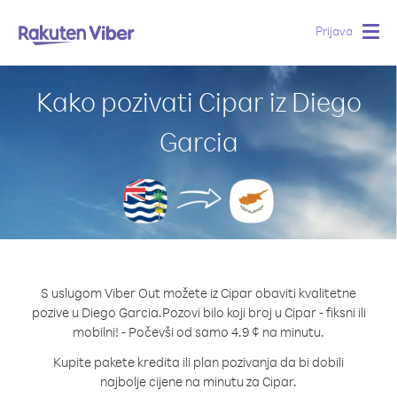
Prijava
Togg
navig
Kako pozivati Cipar iz Diego
Garcia
S uslugom Viber Out možete iz Cipar obaviti kvalitetne
pozive u Diego Garcia.
Pozovi bilo koji broj u Cipar - fiksni ili
mobilni! - Počevši od samo 4.9 ¢ na minutu.
Kupite pakete kredita ili plan pozivanja da bi dobili
najbolje cijene na minutu za Cipar.