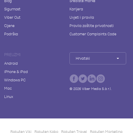
Blog
Središte marke
Sigurnost
Karijera
Viber Out
Uvjeti i pravila
Cijene
Pravila zaštite privatnosti
Podrška
Customer Complaints Code
PREUZMI
Hrvatski
Android
iPhone & iPad
Windows PC
Mac
©
2026
Viber Media S.à r.l.
Linux
Rakuten Viki
Rakuten Kobo
Rakuten Travel
Rakuten Marketing