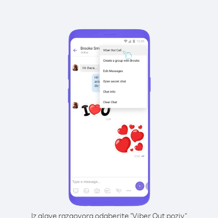
Iz glave razgovora odaberite "Viber Out poziv"