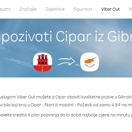
euzmi
Značajke
Zajednice
Sigurnost
Viber Out
B
pozivati Cipar iz Gib
uslugom Viber Out možete iz Cipar obaviti kvalitetne pozive u Gibralt
i bilo koji broj u Cipar - fiksni ili mobilni! - Počevši od samo 4.9 ¢ na m
akete kredita ili plan pozivanja da bi dobili najbolje cijene na minutu 