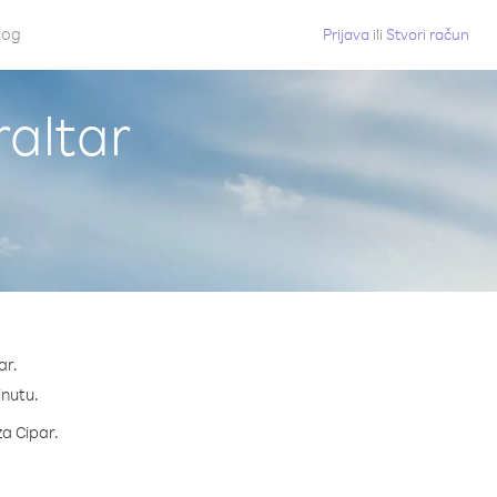
log
Prijava
ili
Stvori račun
raltar
ar.
inutu.
za Cipar.