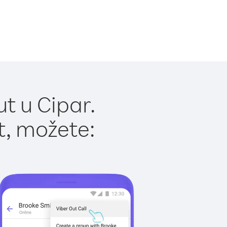
t u Cipar.
t, možete: