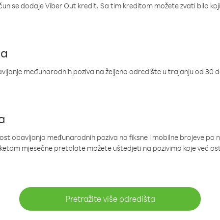
ačun se dodaje Viber Out kredit. Sa tim kreditom možete zvati bilo koj
ja
ljanje međunarodnih poziva na željeno odredište u trajanju od 30 
a
nost obavljanja međunarodnih poziva na fiksne i mobilne brojeve po 
paketom mjesečne pretplate možete uštedjeti na pozivima koje već os
Pretražite više odredišta