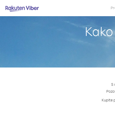
Pr
Kako 
S 
Pozov
Kupite p