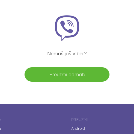
Nemaš još Viber?
Preuzmi odmah
A
PREUZMI
u
Android