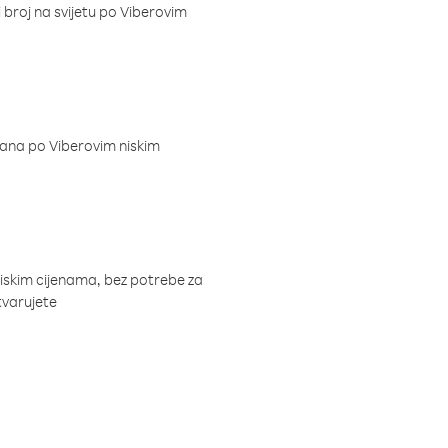
i broj na svijetu po Viberovim
dana po Viberovim niskim
niskim cijenama, bez potrebe za
tvarujete