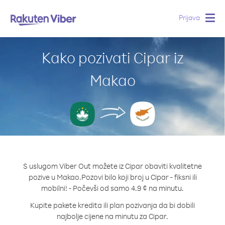
Prijava
Togg
navig
Kako pozivati Cipar iz
Makao
S uslugom Viber Out možete iz Cipar obaviti kvalitetne
pozive u Makao.
Pozovi bilo koji broj u Cipar - fiksni ili
mobilni! - Počevši od samo 4.9 ¢ na minutu.
Kupite pakete kredita ili plan pozivanja da bi dobili
najbolje cijene na minutu za Cipar.