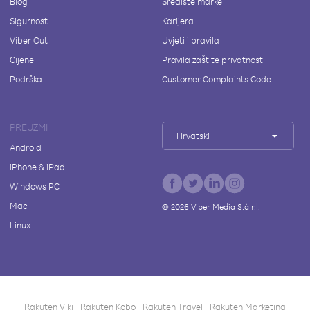
Blog
Središte marke
Sigurnost
Karijera
Viber Out
Uvjeti i pravila
Cijene
Pravila zaštite privatnosti
Podrška
Customer Complaints Code
PREUZMI
Hrvatski
Android
iPhone & iPad
Windows PC
Mac
©
2026
Viber Media S.à r.l.
Linux
Rakuten Viki
Rakuten Kobo
Rakuten Travel
Rakuten Marketing