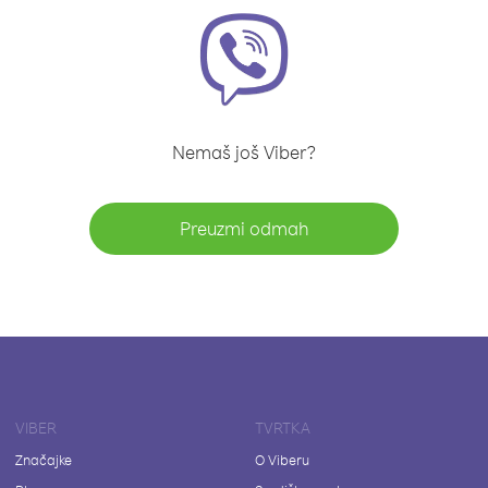
Nemaš još Viber?
Preuzmi odmah
VIBER
TVRTKA
Značajke
O Viberu