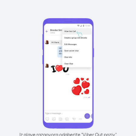
Iz glave razgovora odaberite "Viber Out poziv"