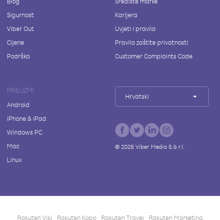
Blog
Središte marke
Sigurnost
Karijera
Viber Out
Uvjeti i pravila
Cijene
Pravila zaštite privatnosti
Podrška
Customer Complaints Code
PREUZMI
Hrvatski
Android
iPhone & iPad
Windows PC
Mac
©
2026
Viber Media S.à r.l.
Linux
Rakuten Viki
Rakuten Kobo
Rakuten Travel
Rakuten Marketing