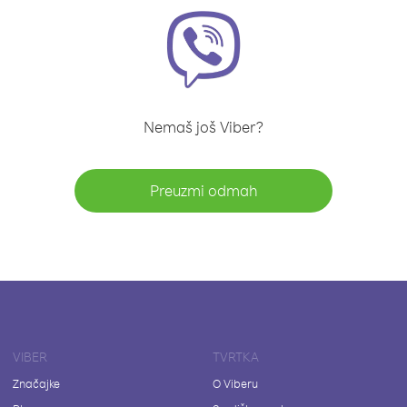
Nemaš još Viber?
Preuzmi odmah
VIBER
TVRTKA
Značajke
O Viberu