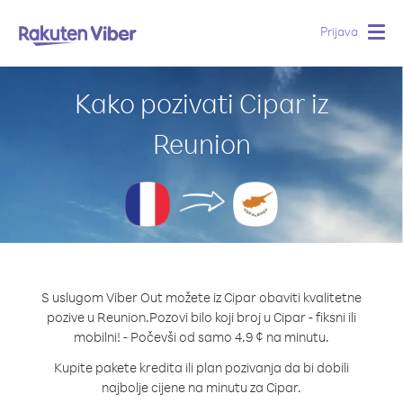
Prijava
Togg
navig
Kako pozivati Cipar iz
Reunion
S uslugom Viber Out možete iz Cipar obaviti kvalitetne
pozive u Reunion.
Pozovi bilo koji broj u Cipar - fiksni ili
mobilni! - Počevši od samo 4.9 ¢ na minutu.
Kupite pakete kredita ili plan pozivanja da bi dobili
najbolje cijene na minutu za Cipar.