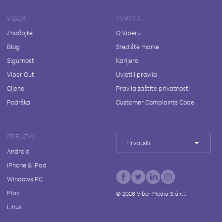
VIBER
TVRTKA
Značajke
O Viberu
Blog
Središte marke
Sigurnost
Karijera
Viber Out
Uvjeti i pravila
Cijene
Pravila zaštite privatnosti
Podrška
Customer Complaints Code
PREUZMI
Hrvatski
Android
iPhone & iPad
Windows PC
Mac
©
2026
Viber Media S.à r.l.
Linux