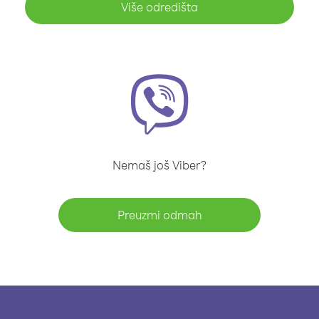
Više odredišta
Nemaš još Viber?
Preuzmi odmah