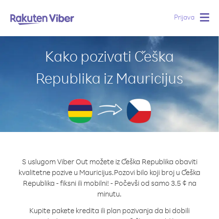
Prijava
Togg
navig
Kako pozivati Češka
Republika iz Mauricijus
S uslugom Viber Out možete iz Češka Republika obaviti
kvalitetne pozive u Mauricijus.
Pozovi bilo koji broj u Češka
Republika - fiksni ili mobilni! - Počevši od samo 3.5 ¢ na
minutu.
Kupite pakete kredita ili plan pozivanja da bi dobili