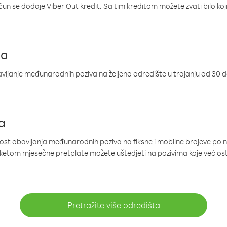
ačun se dodaje Viber Out kredit. Sa tim kreditom možete zvati bilo koj
ja
ljanje međunarodnih poziva na željeno odredište u trajanju od 30 
a
nost obavljanja međunarodnih poziva na fiksne i mobilne brojeve po 
paketom mjesečne pretplate možete uštedjeti na pozivima koje već os
Pretražite više odredišta