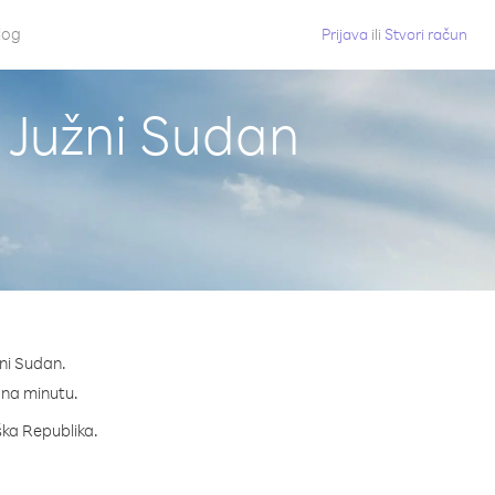
log
Prijava
ili
Stvori račun
z Južni Sudan
žni Sudan.
¢ na minutu.
eška Republika.