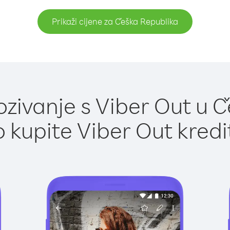
Prikaži cijene za Češka Republika
zivanje s Viber Out u Č
 kupite Viber Out kredi