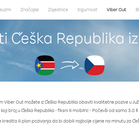
euzmi
Značajke
Zajednice
Sigurnost
Viber Out
B
i Češka Republika i
 Viber Out možete iz Češka Republika obaviti kvalitetne pozive u Ju
 koji broj u Češka Republika - fiksni ili mobilni! - Počevši od samo 3.0 
kredita ili plan pozivanja da bi dobili najbolje cijene na minutu za Č