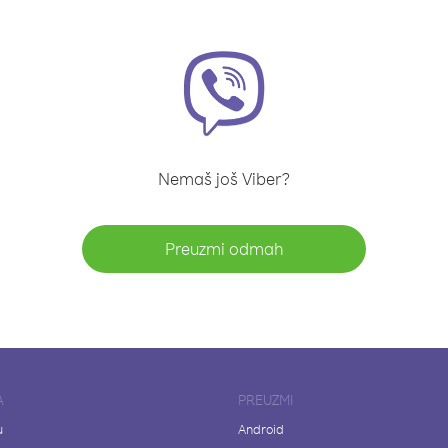
Nemaš još Viber?
Preuzmi odmah
A
PREUZMI
u
Android