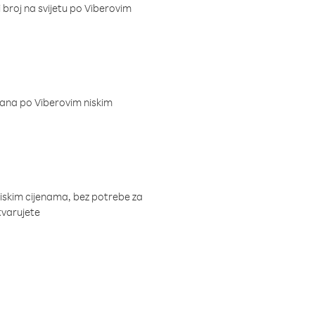
i broj na svijetu po Viberovim
dana po Viberovim niskim
niskim cijenama, bez potrebe za
tvarujete