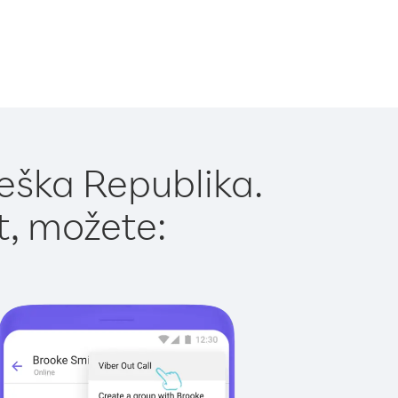
eška Republika.
t, možete: