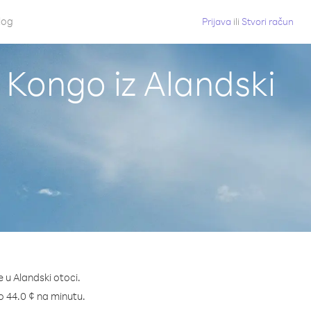
log
Prijava
ili
Stvori račun
Kongo iz Alandski
 u Alandski otoci.
mo 44.0 ¢ na minutu.