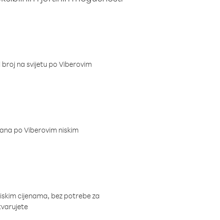
i broj na svijetu po Viberovim
dana po Viberovim niskim
niskim cijenama, bez potrebe za
tvarujete