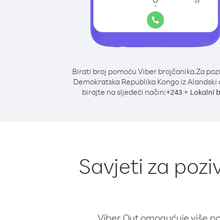
Birati broj pomoću Viber brojčanika.
Za poz
Demokratska Republika Kongo iz Alandski 
birajte na sljedeći način:
+
+
243
Lokalni b
Savjeti za poz
Viber Out omogućuje više poz