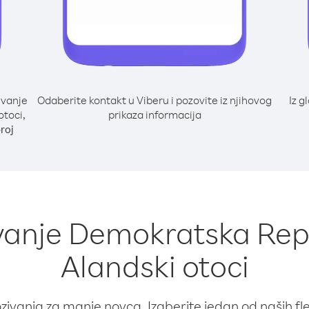
ivanje
Odaberite kontakt u Viberu i pozovite iz njihovog
Iz g
otoci,
prikaza informacija
roj
ivanje Demokratska Rep
Alandski otoci
ivanja za manje novca. Izaberite jedan od naših fleks