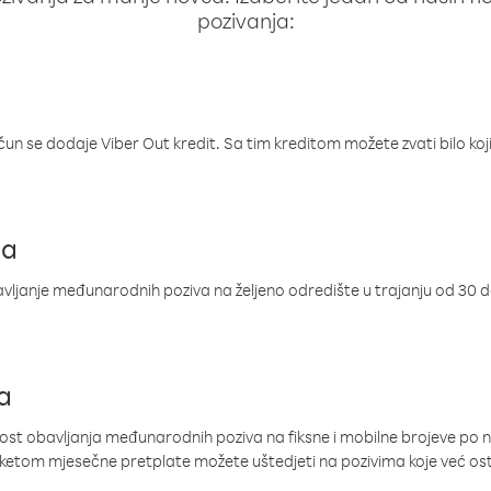
pozivanja:
ačun se dodaje Viber Out kredit. Sa tim kreditom možete zvati bilo koj
ja
ljanje međunarodnih poziva na željeno odredište u trajanju od 30 
a
nost obavljanja međunarodnih poziva na fiksne i mobilne brojeve po 
paketom mjesečne pretplate možete uštedjeti na pozivima koje već os