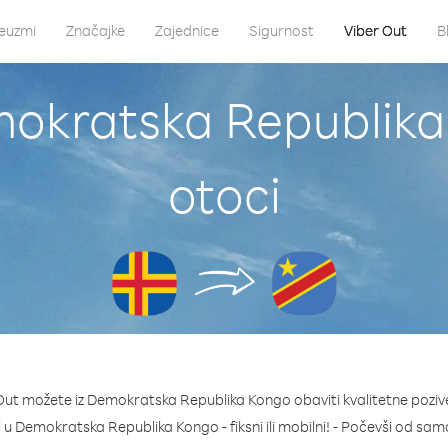
euzmi
Značajke
Zajednice
Sigurnost
Viber Out
B
mokratska Republika 
otoci
ut možete iz Demokratska Republika Kongo obaviti kvalitetne pozive
oj u Demokratska Republika Kongo - fiksni ili mobilni! - Počevši od sa