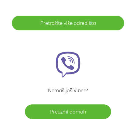
Pretražite više odredišta
Nemaš još Viber?
Preuzmi odmah