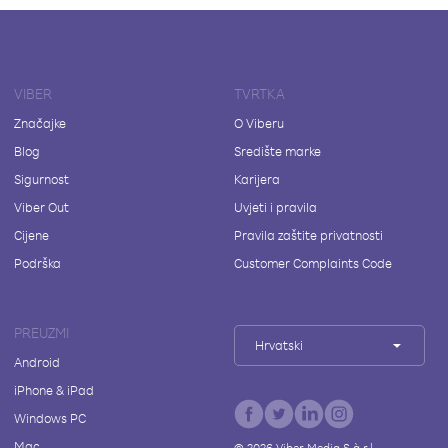
VIBER
TVRTKA
Značajke
O Viberu
Blog
Središte marke
Sigurnost
Karijera
Viber Out
Uvjeti i pravila
Cijene
Pravila zaštite privatnosti
Podrška
Customer Complaints Code
PREUZMI
Hrvatski
Android
iPhone & iPad
Windows PC
Mac
©
2026
Viber Media S.à r.l.