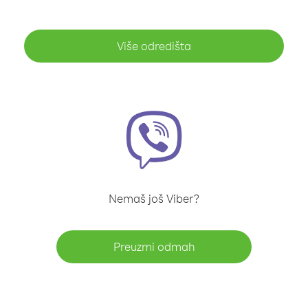
Više odredišta
Nemaš još Viber?
Preuzmi odmah