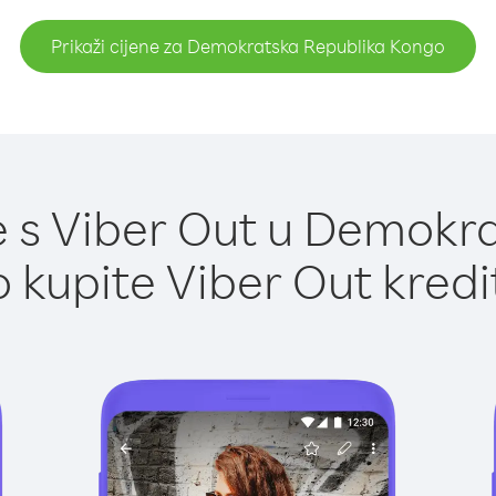
Prikaži cijene za Demokratska Republika Kongo
 s Viber Out u Demokr
 kupite Viber Out kredi