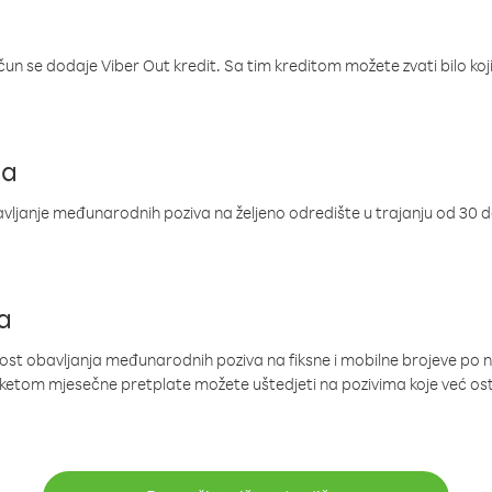
ačun se dodaje Viber Out kredit. Sa tim kreditom možete zvati bilo koj
ja
ljanje međunarodnih poziva na željeno odredište u trajanju od 30 
a
nost obavljanja međunarodnih poziva na fiksne i mobilne brojeve po 
paketom mjesečne pretplate možete uštedjeti na pozivima koje već os