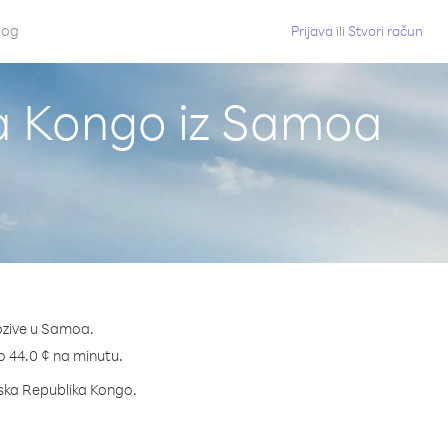
log
Prijava
ili
Stvori račun
a Kongo iz Samoa
ozive u Samoa.
mo 44.0 ¢ na minutu.
atska Republika Kongo.