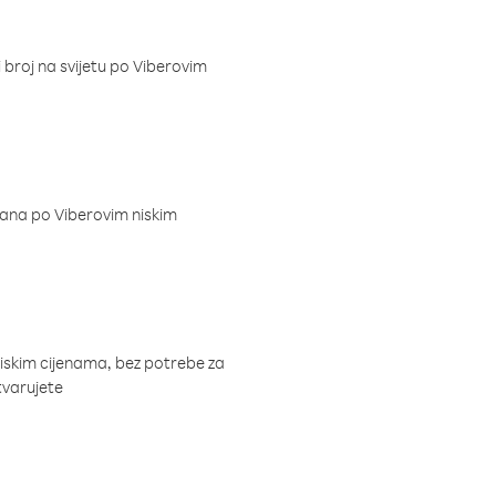
i broj na svijetu po Viberovim
dana po Viberovim niskim
niskim cijenama, bez potrebe za
tvarujete