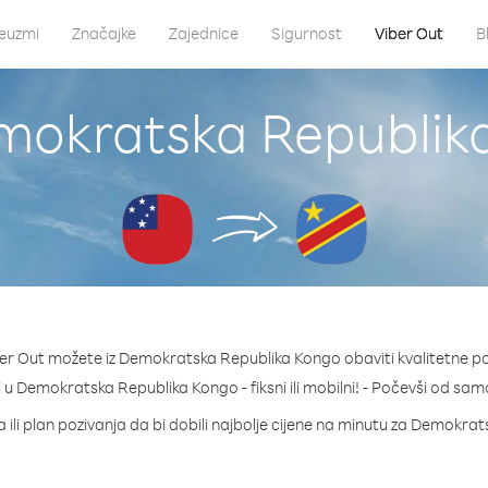
euzmi
Značajke
Zajednice
Sigurnost
Viber Out
B
emokratska Republik
er Out možete iz Demokratska Republika Kongo obaviti kvalitetne p
oj u Demokratska Republika Kongo - fiksni ili mobilni! - Počevši od sa
 ili plan pozivanja da bi dobili najbolje cijene na minutu za Demokr