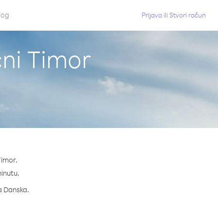
log
Prijava
ili
Stvori račun
čni Timor
Timor.
minutu.
za Danska.