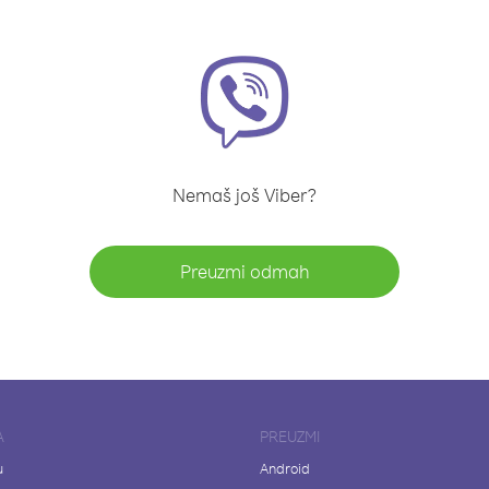
Nemaš još Viber?
Preuzmi odmah
A
PREUZMI
u
Android