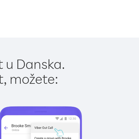
t u Danska.
t, možete: