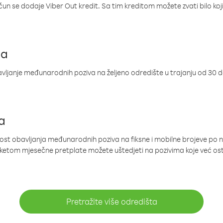
ačun se dodaje Viber Out kredit. Sa tim kreditom možete zvati bilo koj
ja
ljanje međunarodnih poziva na željeno odredište u trajanju od 30 
a
nost obavljanja međunarodnih poziva na fiksne i mobilne brojeve po 
paketom mjesečne pretplate možete uštedjeti na pozivima koje već os
Pretražite više odredišta