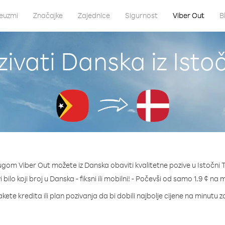
euzmi
Značajke
Zajednice
Sigurnost
Viber Out
B
ivati Danska iz Isto
ugom Viber Out možete iz Danska obaviti kvalitetne pozive u Istočni 
 bilo koji broj u Danska - fiksni ili mobilni! - Počevši od samo 1.9 ¢ na 
kete kredita ili plan pozivanja da bi dobili najbolje cijene na minutu 