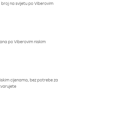
i broj na svijetu po Viberovim
dana po Viberovim niskim
niskim cijenama, bez potrebe za
tvarujete