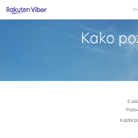
Pr
Kako poz
S usl
Pozovi
Kupite pa