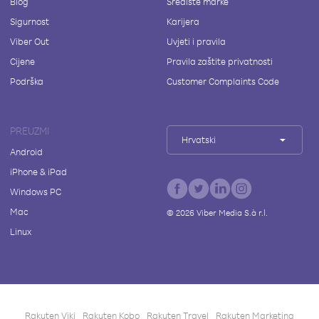
Blog
Središte marke
Sigurnost
Karijera
Viber Out
Uvjeti i pravila
Cijene
Pravila zaštite privatnosti
Podrška
Customer Complaints Code
PREUZMI
Hrvatski
Android
iPhone & iPad
Windows PC
Mac
©
2026
Viber Media S.à r.l.
Linux
Rakuten Viki
Rakuten Kobo
Rakuten Travel
Rakuten Marketing