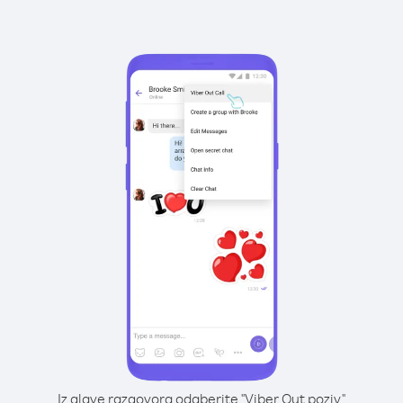
Iz glave razgovora odaberite "Viber Out poziv"