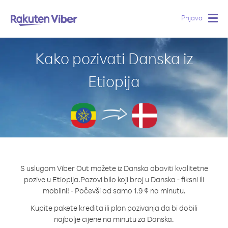
Prijava
Togg
navig
Kako pozivati Danska iz
Etiopija
S uslugom Viber Out možete iz Danska obaviti kvalitetne
pozive u Etiopija.
Pozovi bilo koji broj u Danska - fiksni ili
mobilni! - Počevši od samo 1.9 ¢ na minutu.
Kupite pakete kredita ili plan pozivanja da bi dobili
najbolje cijene na minutu za Danska.