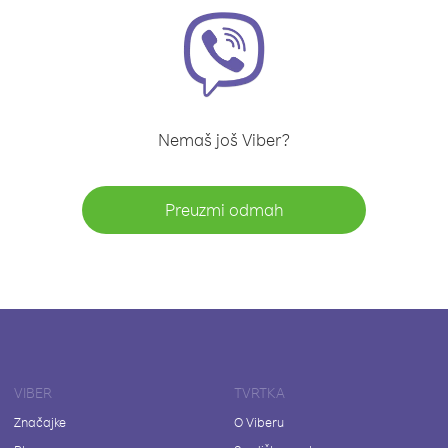
Nemaš još Viber?
Preuzmi odmah
VIBER
TVRTKA
Značajke
O Viberu