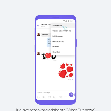
Iz glave razgovora odaberite "Viber Out poziv"