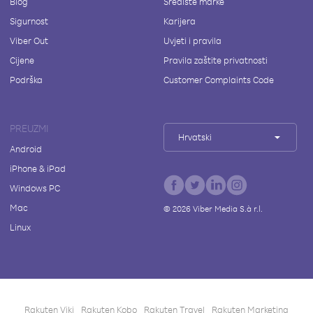
Blog
Središte marke
Sigurnost
Karijera
Viber Out
Uvjeti i pravila
Cijene
Pravila zaštite privatnosti
Podrška
Customer Complaints Code
PREUZMI
Hrvatski
Android
iPhone & iPad
Windows PC
Mac
©
2026
Viber Media S.à r.l.
Linux
Rakuten Viki
Rakuten Kobo
Rakuten Travel
Rakuten Marketing