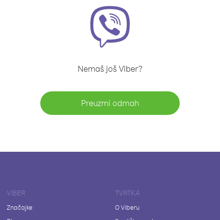
Nemaš još Viber?
Preuzmi odmah
VIBER
TVRTKA
Značajke
O Viberu