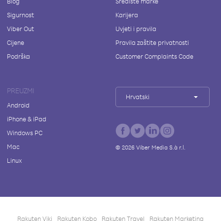
Blog
Središte marke
Sigurnost
Karijera
Viber Out
Uvjeti i pravila
Cijene
Pravila zaštite privatnosti
Podrška
Customer Complaints Code
PREUZMI
Hrvatski
Android
iPhone & iPad
Windows PC
Mac
©
2026
Viber Media S.à r.l.
Linux
Rakuten Viki
Rakuten Kobo
Rakuten Travel
Rakuten Marketing