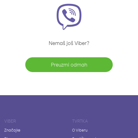
Nemaš još Viber?
Preuzmi odmah
VIBER
TVRTKA
Značajke
O Viberu