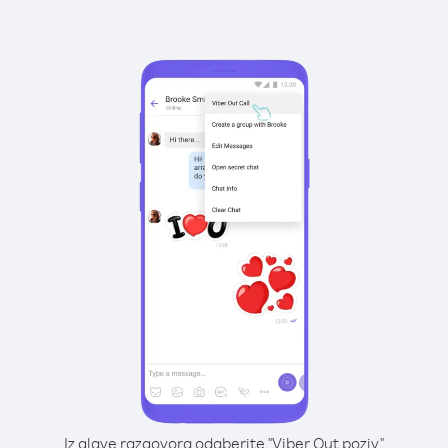
Iz glave razgovora odaberite "Viber Out poziv"