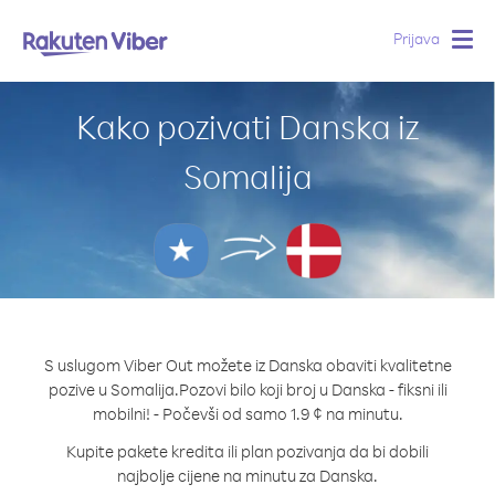
Prijava
Togg
navig
Kako pozivati Danska iz
Somalija
S uslugom Viber Out možete iz Danska obaviti kvalitetne
pozive u Somalija.
Pozovi bilo koji broj u Danska - fiksni ili
mobilni! - Počevši od samo 1.9 ¢ na minutu.
Kupite pakete kredita ili plan pozivanja da bi dobili
najbolje cijene na minutu za Danska.