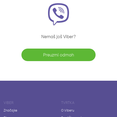
Nemaš još Viber?
Preuzmi odmah
VIBER
TVRTKA
Značajke
O Viberu