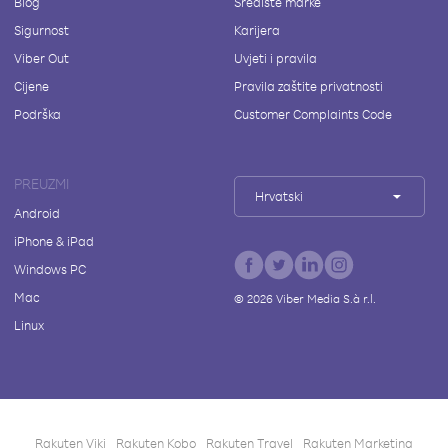
Blog
Središte marke
Sigurnost
Karijera
Viber Out
Uvjeti i pravila
Cijene
Pravila zaštite privatnosti
Podrška
Customer Complaints Code
PREUZMI
Hrvatski
Android
iPhone & iPad
Windows PC
Mac
©
2026
Viber Media S.à r.l.
Linux
Rakuten Viki
Rakuten Kobo
Rakuten Travel
Rakuten Marketing