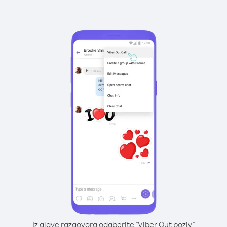
Iz glave razgovora odaberite "Viber Out poziv"