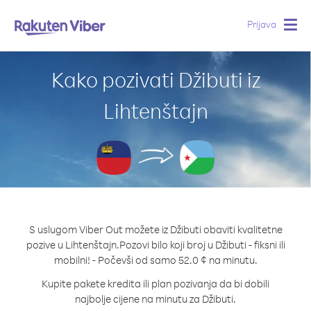
Prijava
Togg
navig
Kako pozivati Džibuti iz
Lihtenštajn
S uslugom Viber Out možete iz Džibuti obaviti kvalitetne
pozive u Lihtenštajn.
Pozovi bilo koji broj u Džibuti - fiksni ili
mobilni! - Počevši od samo 52.0 ¢ na minutu.
Kupite pakete kredita ili plan pozivanja da bi dobili
najbolje cijene na minutu za Džibuti.