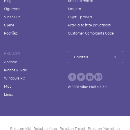
Blog
Središte marke
Sigurnost
Karijera
Viber Out
Uvjeti i pravila
Cijene
Pravila zaštite privatnosti
Podrška
Customer Complaints Code
PREUZMI
Hrvatski
Android
iPhone & iPad
Windows PC
Mac
©
2026
Viber Media S.à r.l.
Linux
Rakuten Viki
Rakuten Kobo
Rakuten Travel
Rakuten Marketing