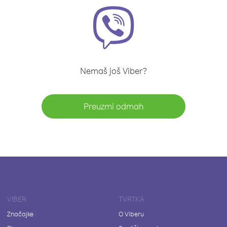
Nemaš još Viber?
Preuzmi odmah
VIBER
TVRTKA
Značajke
O Viberu