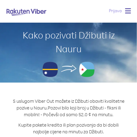
Prijava
Togg
navig
Kako pozivati Džibuti iz
Nauru
S uslugom Viber Out možete iz Džibuti obaviti kvalitetne
pozive u Nauru.
Pozovi bilo koji broj u Džibuti - fiksni ili
mobilni! - Počevši od samo 52.0 ¢ na minutu.
Kupite pakete kredita ili plan pozivanja da bi dobili
najbolje cijene na minutu za Džibuti.