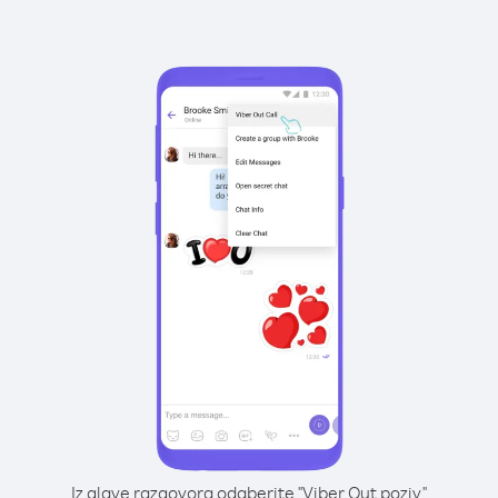
Iz glave razgovora odaberite "Viber Out poziv"