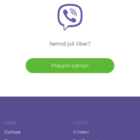
Nemaš još Viber?
Preuzmi odmah
VIBER
TVRTKA
Značajke
O Viberu