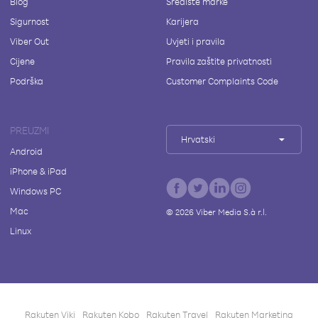
Blog
Središte marke
Sigurnost
Karijera
Viber Out
Uvjeti i pravila
Cijene
Pravila zaštite privatnosti
Podrška
Customer Complaints Code
PREUZMI
Hrvatski
Android
iPhone & iPad
Windows PC
Mac
©
2026
Viber Media S.à r.l.
Linux
Rakuten Viki
Rakuten Kobo
Rakuten Travel
Rakuten Marketing