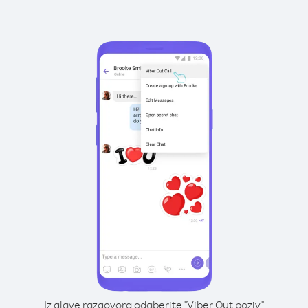
Iz glave razgovora odaberite "Viber Out poziv"