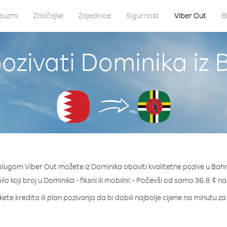
euzmi
Značajke
Zajednice
Sigurnost
Viber Out
B
ozivati Dominika iz 
slugom Viber Out možete iz Dominika obaviti kvalitetne pozive u Bahr
ilo koji broj u Dominika - fiksni ili mobilni! - Počevši od samo 36.8 ¢ n
ete kredita ili plan pozivanja da bi dobili najbolje cijene na minutu z