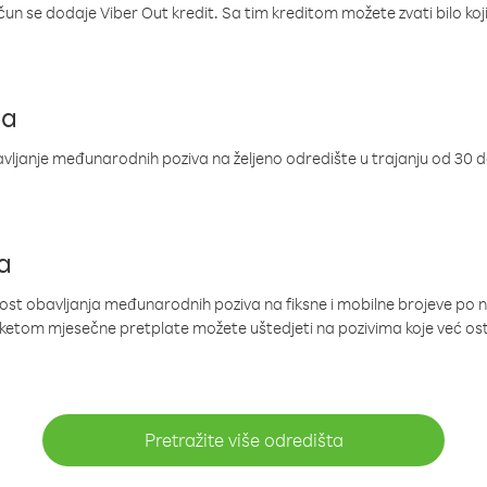
ačun se dodaje Viber Out kredit. Sa tim kreditom možete zvati bilo koj
ja
ljanje međunarodnih poziva na željeno odredište u trajanju od 30 
a
nost obavljanja međunarodnih poziva na fiksne i mobilne brojeve po 
paketom mjesečne pretplate možete uštedjeti na pozivima koje već os
Pretražite više odredišta