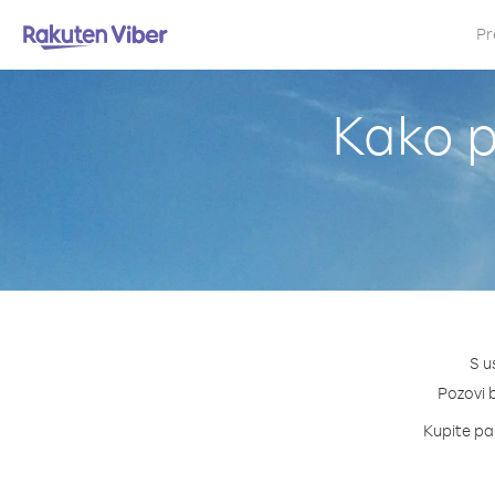
Pr
Kako p
S u
Pozovi b
Kupite pak