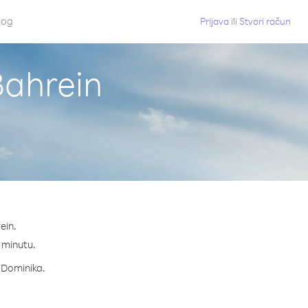
log
Prijava
ili
Stvori račun
Bahrein
ein.
a minutu.
a Dominika.