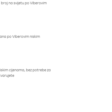
i broj na svijetu po Viberovim
dana po Viberovim niskim
niskim cijenama, bez potrebe za
tvarujete