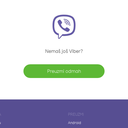
Nemaš još Viber?
Preuzmi odmah
A
PREUZMI
u
Android