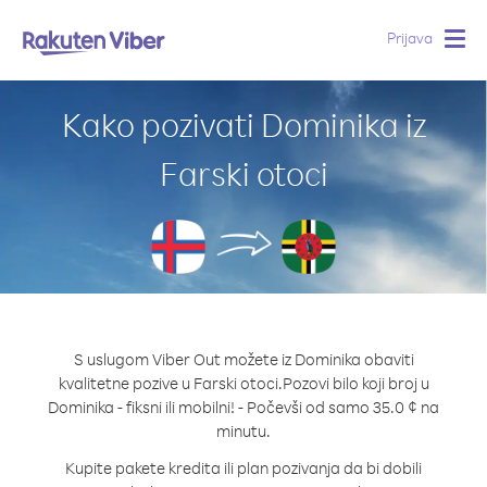
Prijava
Togg
navig
Kako pozivati Dominika iz
Farski otoci
S uslugom Viber Out možete iz Dominika obaviti
kvalitetne pozive u Farski otoci.
Pozovi bilo koji broj u
Dominika - fiksni ili mobilni! - Počevši od samo 35.0 ¢ na
minutu.
Kupite pakete kredita ili plan pozivanja da bi dobili