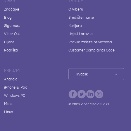
VIBER
TVRTKA
Značajke
O Viberu
Blog
Središte marke
Sigurnost
Karijera
Viber Out
Uvjeti i pravila
Cijene
Pravila zaštite privatnosti
Podrška
Customer Complaints Code
PREUZMI
Hrvatski
Android
iPhone & iPad
Windows PC
Mac
©
2026
Viber Media S.à r.l.
Linux