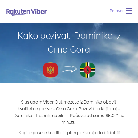
Prijava
Togg
navig
Kako pozivati Dominika iz
Crna Gora
S uslugom Viber Out možete iz Dominika obaviti
kvalitetne pozive u Crna Gora.
Pozovi bilo koji broj u
Dominika - fiksni ili mobilni! - Počevši od samo 35.0 ¢ na
minutu.
Kupite pakete kredita ili plan pozivanja da bi dobili