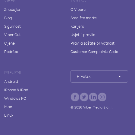
VIBER
TVRTKA
Značajke
O Viberu
Blog
Središte marke
Sigurnost
Karijera
Viber Out
Uvjeti i pravila
Cijene
Pravila zaštite privatnosti
Podrška
Customer Complaints Code
PREUZMI
Hrvatski
Android
iPhone & iPad
Windows PC
Mac
©
2026
Viber Media S.à r.l.
Linux