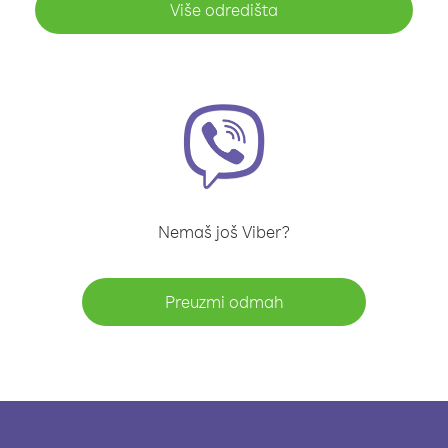
Više odredišta
Nemaš još Viber?
Preuzmi odmah