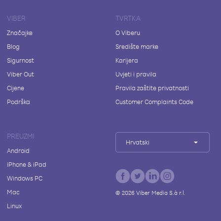
VIBER
TVRTKA
Značajke
O Viberu
Blog
Središte marke
Sigurnost
Karijera
Viber Out
Uvjeti i pravila
Cijene
Pravila zaštite privatnosti
Podrška
Customer Complaints Code
PREUZMI
Hrvatski
Android
iPhone & iPad
Windows PC
Mac
©
2026
Viber Media S.à r.l.
Linux