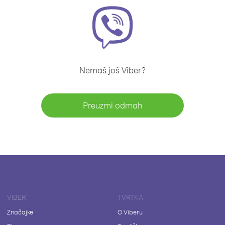
Nemaš još Viber?
Preuzmi odmah
VIBER
TVRTKA
Značajke
O Viberu