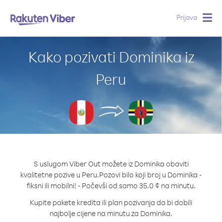
Prijava
Togg
navig
Kako pozivati Dominika iz
Peru
S uslugom Viber Out možete iz Dominika obaviti
kvalitetne pozive u Peru.
Pozovi bilo koji broj u Dominika -
fiksni ili mobilni! - Počevši od samo 35.0 ¢ na minutu.
Kupite pakete kredita ili plan pozivanja da bi dobili
najbolje cijene na minutu za Dominika.