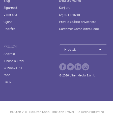
Blog
Središte marke
Sigurnost
Karijera
Viber Out
Uvjeti i pravila
Cijene
Pravila zaštite privatnosti
Podrška
Customer Complaints Code
PREUZMI
Hrvatski
Android
iPhone & iPad
Windows PC
Mac
©
2026
Viber Media S.à r.l.
Linux
Rakuten Viki
Rakuten Kobo
Rakuten Travel
Rakuten Marketing