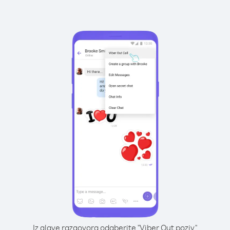
Iz glave razgovora odaberite "Viber Out poziv"