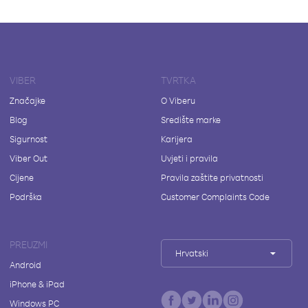
VIBER
TVRTKA
Značajke
O Viberu
Blog
Središte marke
Sigurnost
Karijera
Viber Out
Uvjeti i pravila
Cijene
Pravila zaštite privatnosti
Podrška
Customer Complaints Code
PREUZMI
Hrvatski
Android
iPhone & iPad
Windows PC