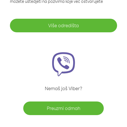
možete uštedjeti na pozivima koje već ostvarujete
Više odredišta
Nemaš još Viber?
Preuzmi odmah