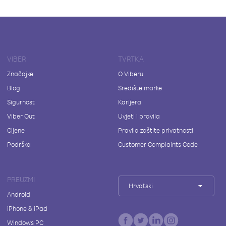
VIBER
TVRTKA
Značajke
O Viberu
Blog
Središte marke
Sigurnost
Karijera
Viber Out
Uvjeti i pravila
Cijene
Pravila zaštite privatnosti
Podrška
Customer Complaints Code
PREUZMI
Hrvatski
Android
iPhone & iPad
Windows PC