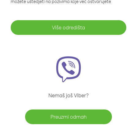
možete uštedjeti na pozivima koje već ostvarujete
Više odredišta
Nemaš još Viber?
Preuzmi odmah